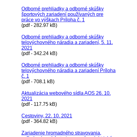
Odborné prehliadky a odborné skúšky
športových zariadení používaných pre
práce vo výškach Príloha č. 1
(pdf - 282.97 kB)
Odborné prehliadky a odborné skúšky
telovýchovného náradia a zariadení, 5. 11.
2021
(pdf - 342.24 kB)
Odborné prehliadky a odborné skúšky
telovýchovného náradia a zariadení Príloha
č. 1
(pdf - 708.1 kB)
Aktualizácia webového sídla AOS 26. 10.
2021
(pdf - 117.75 kB)
Cestoviny, 22. 10. 2021
(pdf - 364.82 kB)
Zariadenie hromadného stravovania,