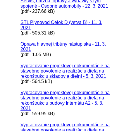
Servis, údržba, opravy a výdavky s tým
spojené - Osobné automobily - 22. 3. 2021
(pdf - 237.66 kB)
STL Plynovod Celok D (vetva B) - 11. 3.
2021
(pdf - 505.31 kB)
Oprava hlavnej tribúny nástupiska - 11. 3.
2021
(pdf - 1.05 MB)
Vypracovanie projektovej dokumentácie na
stavebné povolenie a realizáciu diela na
rekonštrukciu skladov a dielní - 5. 3. 2021
(pdf - 564.5 kB)
Vypracovanie projektovej dokumentácie na
stavebné povolenie a realizáciu diela na
rekonštrukciu budovy Internátu A2 - 5. 3.
2021
(pdf - 559.95 kB)
Vypracovanie projektovej dokumentácie na
stavebné povolenie a realizáciu diela na