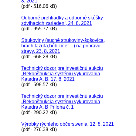
8. 2021
(pdf - 516.06 kB)
Odborné prehliadky a odborné skúšky
zdvíhacích zariadení, 24. 8. 2021
(pdf - 955.77 kB)
Strukoviny (suché strukoviny-šošovica,
hrach,fazuľa,bôb,cícer....) na prípravu
stravy, 23. 8. 2021
(pdf - 668.28 kB)
Technický dozor pre investičnú aukciu
„Rekonštrukcia systému vykurovania
Katedra A, B, 17. 8. 2021
(pdf - 598.57 kB)
Technický dozor pre investičnú aukciu
„Rekonštrukcia systému vykurovania
Katedra A, B Príloha č. 1
(pdf - 290.22 kB)
Výrobky rýchleho občerstvenia, 12. 8. 2021
(pdf - 276.38 kB)