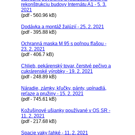
rekonštrukciu budovy Internátu A1 - 5. 3.
2021
(pdf - 560.96 kB)
Dodávka a montáž žalúzií - 25. 2. 2021
(pdf - 395.88 kB)
Ochranná maska M 95 s poľnou fľašou -
23. 2. 2021
(pdf - 406.7 kB)
Chlieb, pekárenský tovar, čerstvé pečivo a
cukrárenské výrobky - 19. 2. 2021
(pdf - 248.89 kB)
Náradie, zámky, kľučky, pánty, upínadlá,
reťaze a pružiny - 15. 2. 2021
(pdf - 745.61 kB)
Kožušinové ušianky používané v OS SR -
11. 2. 2021
(pdf - 217.68 kB)
Spacie vaky ľahké - 11. 2. 2021