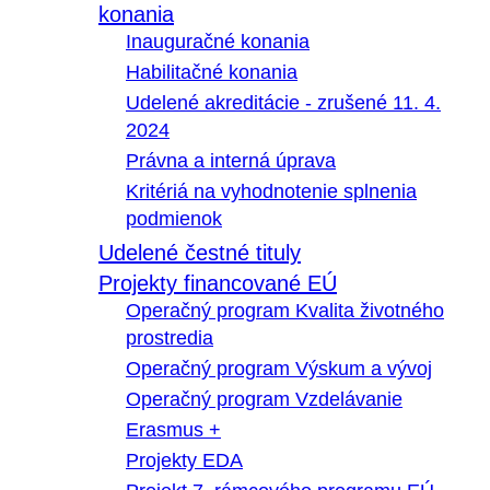
konania
Inauguračné konania
Habilitačné konania
Udelené akreditácie - zrušené 11. 4.
2024
Právna a interná úprava
Kritériá na vyhodnotenie splnenia
podmienok
Udelené čestné tituly
Projekty financované EÚ
Operačný program Kvalita životného
prostredia
Operačný program Výskum a vývoj
Operačný program Vzdelávanie
Erasmus +
Projekty EDA