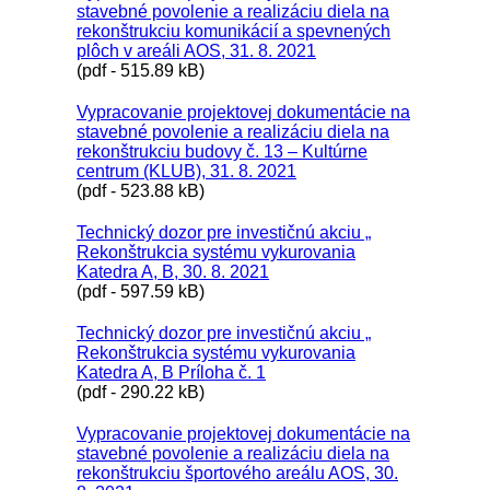
stavebné povolenie a realizáciu diela na
rekonštrukciu komunikácií a spevnených
plôch v areáli AOS, 31. 8. 2021
(pdf - 515.89 kB)
Vypracovanie projektovej dokumentácie na
stavebné povolenie a realizáciu diela na
rekonštrukciu budovy č. 13 – Kultúrne
centrum (KLUB), 31. 8. 2021
(pdf - 523.88 kB)
Technický dozor pre investičnú akciu „
Rekonštrukcia systému vykurovania
Katedra A, B, 30. 8. 2021
(pdf - 597.59 kB)
Technický dozor pre investičnú akciu „
Rekonštrukcia systému vykurovania
Katedra A, B Príloha č. 1
(pdf - 290.22 kB)
Vypracovanie projektovej dokumentácie na
stavebné povolenie a realizáciu diela na
rekonštrukciu športového areálu AOS, 30.