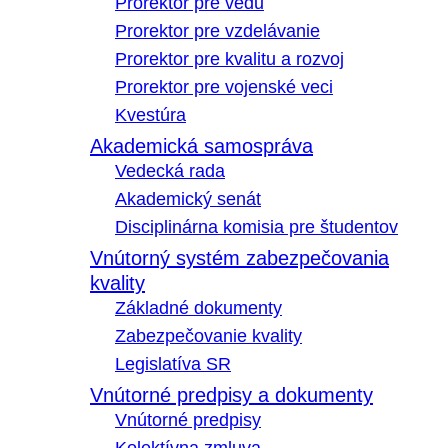
Prorektor pre vedu
Prorektor pre vzdelávanie
Prorektor pre kvalitu a rozvoj
Prorektor pre vojenské veci
Kvestúra
Akademická samospráva
Vedecká rada
Akademický senát
Disciplinárna komisia pre študentov
Vnútorný systém zabezpečovania
kvality
Základné dokumenty
Zabezpečovanie kvality
Legislatíva SR
Vnútorné predpisy a dokumenty
Vnútorné predpisy