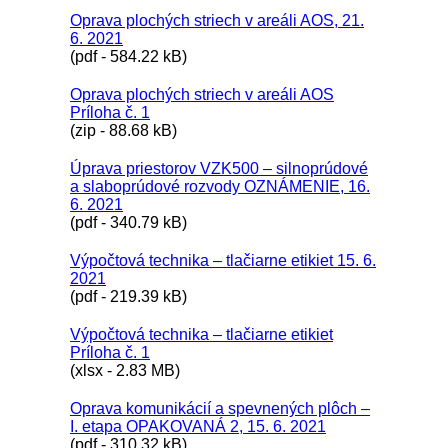
Oprava plochých striech v areáli AOS, 21.
6. 2021
(pdf - 584.22 kB)
Oprava plochých striech v areáli AOS
Príloha č. 1
(zip - 88.68 kB)
Úprava priestorov VZK500 – silnoprúdové
a slaboprúdové rozvody OZNÁMENIE, 16.
6. 2021
(pdf - 340.79 kB)
Výpočtová technika – tlačiarne etikiet 15. 6.
2021
(pdf - 219.39 kB)
Výpočtová technika – tlačiarne etikiet
Príloha č. 1
(xlsx - 2.83 MB)
Oprava komunikácií a spevnených plôch –
I. etapa OPAKOVANÁ 2, 15. 6. 2021
(pdf - 310.32 kB)