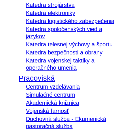
Katedra strojárstva
Katedra elektroniky
Katedra logistického zabezpečenia
Katedra spoločenských vied a
jazykov
Katedra telesnej výchovy a športu
Katedra bezpečnosti a obrany
Katedra vojenskej taktiky a
operačného umenia
Pracoviská
Centrum vzdelávania
Simulačné centrum
Akademická knižnica
Vojenská farnosť
Duchovná služba - Ekumenická
pastoračná služba