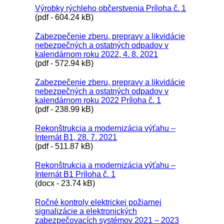
Výrobky rýchleho občerstvenia Príloha č. 1
(pdf - 604.24 kB)
Zabezpečenie zberu, prepravy a likvidácie
nebezpečných a ostatných odpadov v
kalendárnom roku 2022, 4. 8. 2021
(pdf - 572.94 kB)
Zabezpečenie zberu, prepravy a likvidácie
nebezpečných a ostatných odpadov v
kalendárnom roku 2022 Príloha č. 1
(pdf - 238.99 kB)
Rekonštrukcia a modernizácia výťahu –
Internát B1, 28. 7. 2021
(pdf - 511.87 kB)
Rekonštrukcia a modernizácia výťahu –
Internát B1 Príloha č. 1
(docx - 23.74 kB)
Ročné kontroly elektrickej požiarnej
signalizácie a elektronických
zabezpečovacích systémov 2021 – 2023