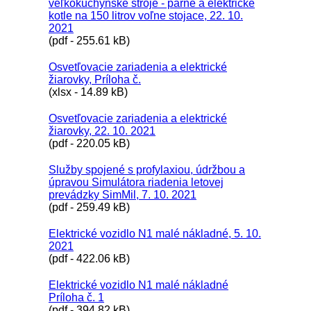
veľkokuchynské stroje - parné a elektrické
kotle na 150 litrov voľne stojace, 22. 10.
2021
(pdf - 255.61 kB)
Osvetľovacie zariadenia a elektrické
žiarovky, Príloha č.
(xlsx - 14.89 kB)
Osvetľovacie zariadenia a elektrické
žiarovky, 22. 10. 2021
(pdf - 220.05 kB)
Služby spojené s profylaxiou, údržbou a
úpravou Simulátora riadenia letovej
prevádzky SimMil, 7. 10. 2021
(pdf - 259.49 kB)
Elektrické vozidlo N1 malé nákladné, 5. 10.
2021
(pdf - 422.06 kB)
Elektrické vozidlo N1 malé nákladné
Príloha č. 1
(pdf - 394.82 kB)