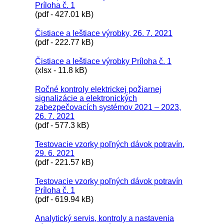
Príloha č. 1
(pdf - 427.01 kB)
Čistiace a leštiace výrobky, 26. 7. 2021
(pdf - 222.77 kB)
Čistiace a leštiace výrobky Príloha č. 1
(xlsx - 11.8 kB)
Ročné kontroly elektrickej požiarnej
signalizácie a elektronických
zabezpečovacích systémov 2021 – 2023,
26. 7. 2021
(pdf - 577.3 kB)
Testovacie vzorky poľných dávok potravín,
29. 6. 2021
(pdf - 221.57 kB)
Testovacie vzorky poľných dávok potravín
Príloha č. 1
(pdf - 619.94 kB)
Analytický servis, kontroly a nastavenia