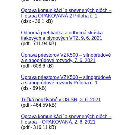
Oprava komunikácií a spevnených plôch –
I. etapa OPAKOVANÁ 2 Príloha č. 1
(xlsx - 36.1 kB)
Odborná prehliadka a odborná skúška
tlakových a plynových VTZ, 9. 6. 2021
(pdf - 711.94 kB)
Úprava priestorov VZK500 – silnoprúdové
a slaboprúdové rozvody, 7. 6. 2021
(pdf - 608.6 kB)
Úprava priestorov VZK500 – silnoprúdové
a slaboprúdové rozvody Príloha č. 1
(xls - 69 kB)
Tričká používané v OS SR, 3. 6. 2021
(pdf - 464.59 kB)
Oprava komunikácií a spevnených plôch –
I. etapa – OPAKOVANÁ, 2. 6. 2021
(pdf - 316.11 kB)