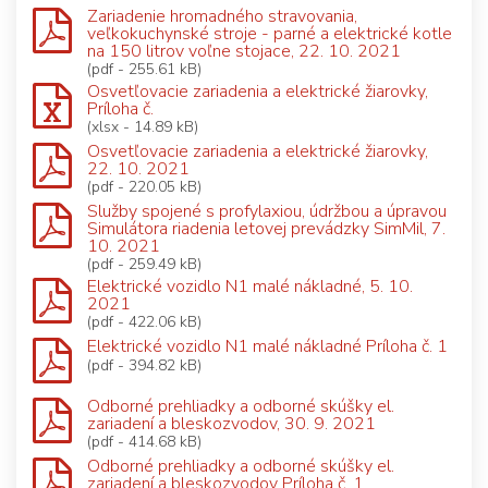
Zariadenie hromadného stravovania,
veľkokuchynské stroje - parné a elektrické kotle
na 150 litrov voľne stojace, 22. 10. 2021
(pdf - 255.61 kB)
Osvetľovacie zariadenia a elektrické žiarovky,
Príloha č.
(xlsx - 14.89 kB)
Osvetľovacie zariadenia a elektrické žiarovky,
22. 10. 2021
(pdf - 220.05 kB)
Služby spojené s profylaxiou, údržbou a úpravou
Simulátora riadenia letovej prevádzky SimMil, 7.
10. 2021
(pdf - 259.49 kB)
Elektrické vozidlo N1 malé nákladné, 5. 10.
2021
(pdf - 422.06 kB)
Elektrické vozidlo N1 malé nákladné Príloha č. 1
(pdf - 394.82 kB)
Odborné prehliadky a odborné skúšky el.
zariadení a bleskozvodov, 30. 9. 2021
(pdf - 414.68 kB)
Odborné prehliadky a odborné skúšky el.
zariadení a bleskozvodov Príloha č. 1