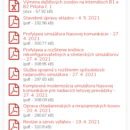
Výmena dažďových zvodov na Internátoch B1 a
B2 Príloha č. 1
(xlsx - 57.92 kB)
Stavebné úpravy skladov - 4. 5. 2021
(pdf - 192.96 kB)
Profylaxia simulátora hlasovej komunikácie - 27.
4. 2021
(pdf - 300.77 kB)
Profylaxia a rozšírenie knižnice
rekonfigurovateľných a streleckých simulátorov
- 27. 4. 2021
(pdf - 308.95 kB)
Služba spojená s rozšírením spôsobilosti
radarového simulátora - 27. 4. 2021
(pdf - 297.83 kB)
Komplexná modernizácia simulátora hlasovej
komunikácie pre riadiacich letovej prevádzky -
27. 4. 2021
(pdf - 308.09 kB)
Oprava chladiarenských a mraziarenských boxov
- 20. 4. 2021
(pdf - 280.67 kB)
Revízie a servis výťahov - 19. 4. 2021
(pdf - 320.8 kB)