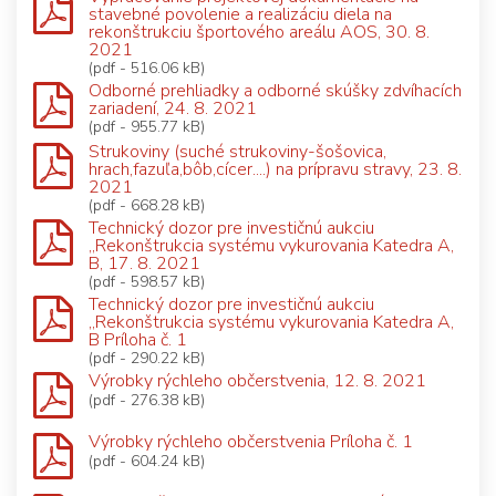
stavebné povolenie a realizáciu diela na
rekonštrukciu športového areálu AOS, 30. 8.
2021
(pdf - 516.06 kB)
Odborné prehliadky a odborné skúšky zdvíhacích
zariadení, 24. 8. 2021
(pdf - 955.77 kB)
Strukoviny (suché strukoviny-šošovica,
hrach,fazuľa,bôb,cícer....) na prípravu stravy, 23. 8.
2021
(pdf - 668.28 kB)
Technický dozor pre investičnú aukciu
„Rekonštrukcia systému vykurovania Katedra A,
B, 17. 8. 2021
(pdf - 598.57 kB)
Technický dozor pre investičnú aukciu
„Rekonštrukcia systému vykurovania Katedra A,
B Príloha č. 1
(pdf - 290.22 kB)
Výrobky rýchleho občerstvenia, 12. 8. 2021
(pdf - 276.38 kB)
Výrobky rýchleho občerstvenia Príloha č. 1
(pdf - 604.24 kB)