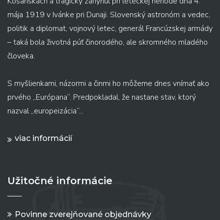
Košariskách a tragicky zahynul pri leteckej nehode dňa 4.
mája 1919 v Ivánke pri Dunaji. Slovenský astronóm a vedec,
politik a diplomat, vojnový letec, generál Francúzskej armády
– taká bola životná púť činorodého, ale skromného mladého
človeka.
S myšlienkami, názormi a činmi ho môžeme dnes vnímať ako
prvého „Európana“. Predpokladal, že nastane stav, ktorý
nazval „europeizácia“...
viac informácií
Užitočné informácie
Povinne zverejňované objednávky