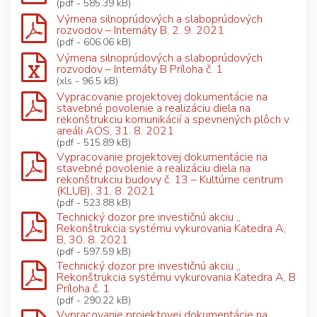
(pdf - 585.39 kB)
Výmena silnoprúdových a slaboprúdových
rozvodov – Internáty B, 2. 9. 2021
(pdf - 606.06 kB)
Výmena silnoprúdových a slaboprúdových
rozvodov – Internáty B Príloha č. 1
(xls - 96.5 kB)
Vypracovanie projektovej dokumentácie na
stavebné povolenie a realizáciu diela na
rekonštrukciu komunikácií a spevnených plôch v
areáli AOS, 31. 8. 2021
(pdf - 515.89 kB)
Vypracovanie projektovej dokumentácie na
stavebné povolenie a realizáciu diela na
rekonštrukciu budovy č. 13 – Kultúrne centrum
(KLUB), 31. 8. 2021
(pdf - 523.88 kB)
Technický dozor pre investičnú akciu „
Rekonštrukcia systému vykurovania Katedra A,
B, 30. 8. 2021
(pdf - 597.59 kB)
Technický dozor pre investičnú akciu „
Rekonštrukcia systému vykurovania Katedra A, B
Príloha č. 1
(pdf - 290.22 kB)
Vypracovanie projektovej dokumentácie na