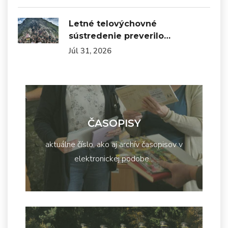
Letné telovýchovné
sústredenie preverilo…
Júl 31, 2026
ČASOPISY
aktuálne číslo, ako aj archív časopisov v
elektronickej podobe...