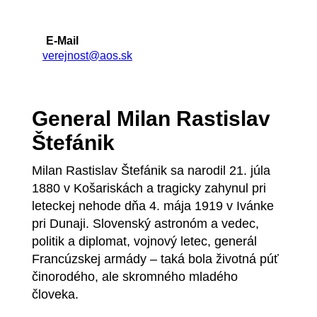
E-Mail
verejnost@aos.sk
General Milan Rastislav
Štefánik
Milan Rastislav Štefánik sa narodil 21. júla
1880 v Košariskách a tragicky zahynul pri
leteckej nehode dňa 4. mája 1919 v Ivánke
pri Dunaji. Slovenský astronóm a vedec,
politik a diplomat, vojnový letec, generál
Francúzskej armády – taká bola životná púť
činorodého, ale skromného mladého
človeka.