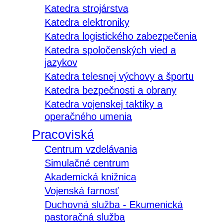
Katedra strojárstva
Katedra elektroniky
Katedra logistického zabezpečenia
Katedra spoločenských vied a
jazykov
Katedra telesnej výchovy a športu
Katedra bezpečnosti a obrany
Katedra vojenskej taktiky a
operačného umenia
Pracoviská
Centrum vzdelávania
Simulačné centrum
Akademická knižnica
Vojenská farnosť
Duchovná služba - Ekumenická
pastoračná služba