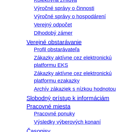
Kolektívna zmluva
Výročné správy o činnosti
Výročné správy o hospodárení
Verejný odpočet
Dlhodobý zámer
Verejné obstarávanie
Profil obstarávateľa
Zákazky aktívne cez elektronickú
platformu EKS
Zákazky aktívne cez elektronickú
platformu ezakazky
Archív zákaziek s nízkou hodnotou
Slobodný prístup k informáciám
Pracovné miesta
Pracovné ponuky
Výsledky výberových konaní
Časopisy