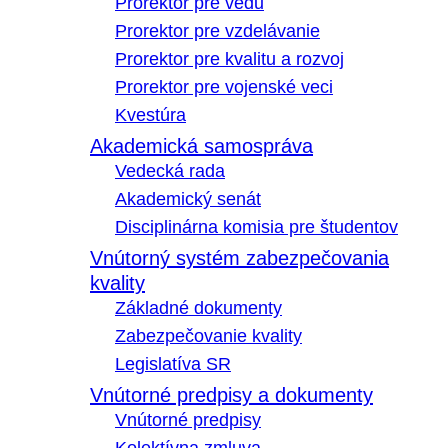
Prorektor pre vedu
Prorektor pre vzdelávanie
Prorektor pre kvalitu a rozvoj
Prorektor pre vojenské veci
Kvestúra
Akademická samospráva
Vedecká rada
Akademický senát
Disciplinárna komisia pre študentov
Vnútorný systém zabezpečovania
kvality
Základné dokumenty
Zabezpečovanie kvality
Legislatíva SR
Vnútorné predpisy a dokumenty
Vnútorné predpisy