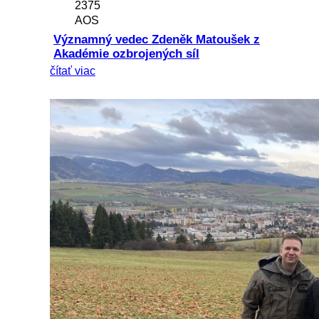
2375
AOS
Významný vedec Zdeněk Matoušek z
Akadémie ozbrojených síl
čítať viac