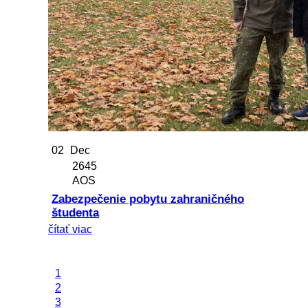
02
Dec
2645
AOS
Zabezpečenie pobytu zahraničného
študenta
čítať viac
1
2
3