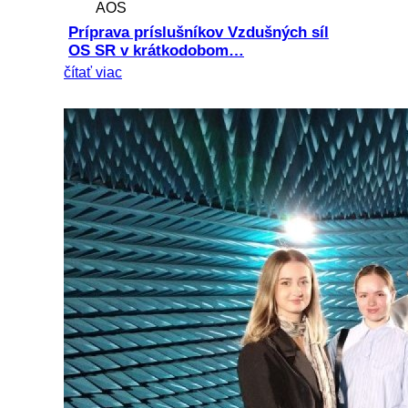
AOS
Príprava príslušníkov Vzdušných síl
OS SR v krátkodobom…
čítať viac