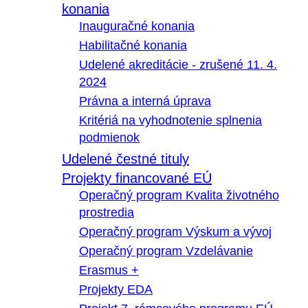
konania
Inauguračné konania
Habilitačné konania
Udelené akreditácie - zrušené 11. 4.
2024
Právna a interná úprava
Kritériá na vyhodnotenie splnenia
podmienok
Udelené čestné tituly
Projekty financované EÚ
Operačný program Kvalita životného
prostredia
Operačný program Výskum a vývoj
Operačný program Vzdelávanie
Erasmus +
Projekty EDA