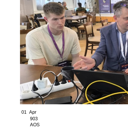
01
Apr
903
AOS