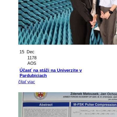
15
Dec
1178
AOS
Účasť na stáži na Univerzite v
Pardubiciach
čítať viac