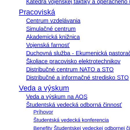
Katedra vojenskej taktiky a operačného
Pracoviská
Centrum vzdelávania
Simulačné centrum
Akademická knižnica
Vojenská farnosť
Duchovná služba - Ekumenická pastora
Školiace pracovisko elektrotechnikov
Distribučné centrum NATO a STO
Distribučné a informačné stredisko STO
Veda a výskum
Veda a výskum na AOS
Študentská vedecká odborná činnosť
Príhovor
Študentská vedecká konferencia
Benefity Študentskej vedeckej odbornej či