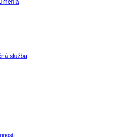
 umenia
čná služba
nnosti