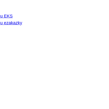
rmu EKS
mu ezakazky