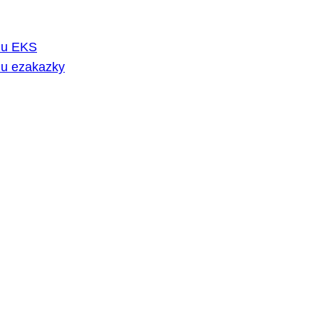
rmu EKS
mu ezakazky