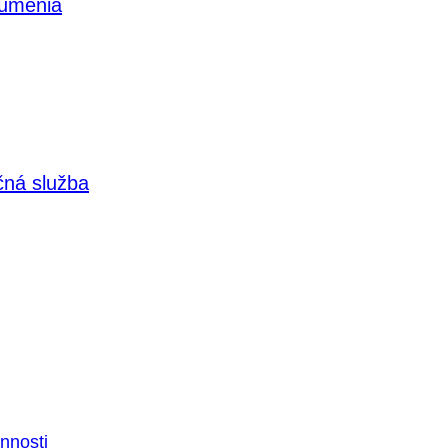
 umenia
čná služba
nnosti