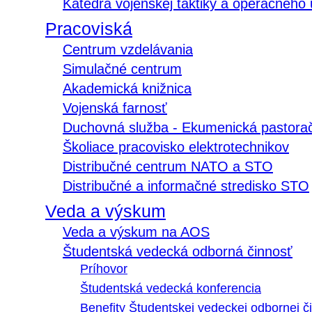
Katedra vojenskej taktiky a operačného
Pracoviská
Centrum vzdelávania
Simulačné centrum
Akademická knižnica
Vojenská farnosť
Duchovná služba - Ekumenická pastora
Školiace pracovisko elektrotechnikov
Distribučné centrum NATO a STO
Distribučné a informačné stredisko STO
Veda a výskum
Veda a výskum na AOS
Študentská vedecká odborná činnosť
Príhovor
Študentská vedecká konferencia
Benefity Študentskej vedeckej odbornej či