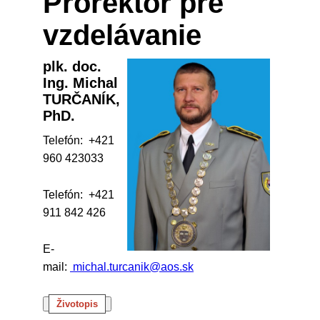
Prorektor pre
vzdelávanie
plk. doc.
Ing. Michal
TURČANÍK,
PhD.
Telefón: +421
960 423033
Telefón: +421
911 842 426
E-
mail:
michal.turcanik@aos.sk
Životopis