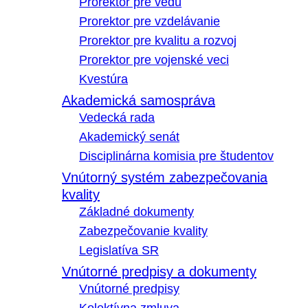
Prorektor pre vedu
Prorektor pre vzdelávanie
Prorektor pre kvalitu a rozvoj
Prorektor pre vojenské veci
Kvestúra
Akademická samospráva
Vedecká rada
Akademický senát
Disciplinárna komisia pre študentov
Vnútorný systém zabezpečovania
kvality
Základné dokumenty
Zabezpečovanie kvality
Legislatíva SR
Vnútorné predpisy a dokumenty
Vnútorné predpisy