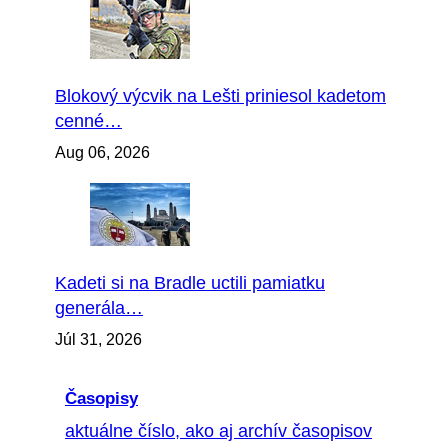
Blokový výcvik na Lešti priniesol kadetom
cenné…
Aug 06, 2026
Kadeti si na Bradle uctili pamiatku
generála…
Júl 31, 2026
Časopisy
aktuálne číslo, ako aj archív časopisov