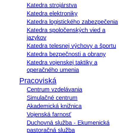
Katedra strojárstva
Katedra elektroniky
Katedra logistického zabezpečenia
Katedra spoločenských vied a
jazykov
Katedra telesnej výchovy a športu
Katedra bezpečnosti a obrany
Katedra vojenskej taktiky a
operačného umenia
Pracoviská
Centrum vzdelávania
Simulačné centrum
Akademická knižnica
Vojenská farnosť
Duchovná služba - Ekumenická
pastoračná služba