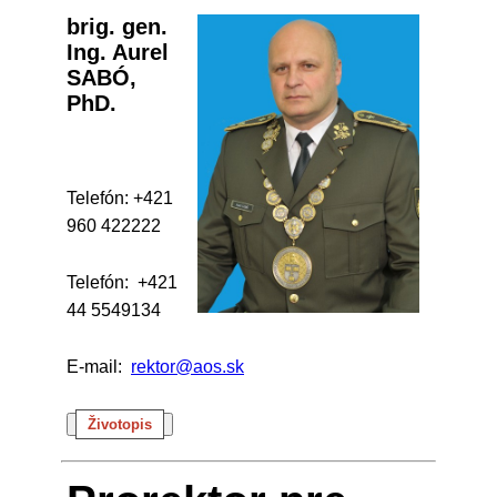
brig. gen.
Ing. Aurel
SABÓ,
PhD.
Telefón: +421
960 422222
Telefón: +421
44 5549134
E-mail:
rektor@aos.sk
Životopis