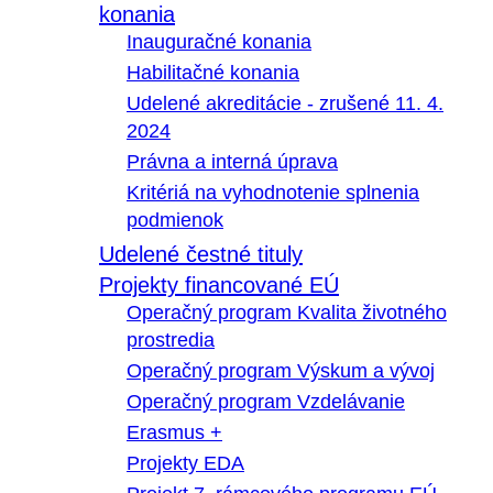
konania
Inauguračné konania
Habilitačné konania
Udelené akreditácie - zrušené 11. 4.
2024
Právna a interná úprava
Kritériá na vyhodnotenie splnenia
podmienok
Udelené čestné tituly
Projekty financované EÚ
Operačný program Kvalita životného
prostredia
Operačný program Výskum a vývoj
Operačný program Vzdelávanie
Erasmus +
Projekty EDA