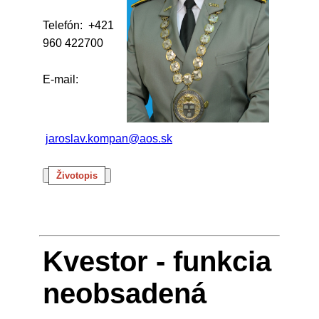
Telefón: +421
960 422700
E-mail:
jaroslav.kompan@aos.sk
Životopis
Kvestor - funkcia
neobsadená