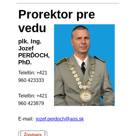
Prorektor pre
vedu
plk. Ing.
Jozef
PERĎOCH,
PhD.
Telefón: +421
960 423333
Telefón: +421
960 423879
E-mail:
jozef.perdoch@aos.sk
Životopis