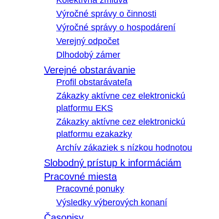
Kolektívna zmluva
Výročné správy o činnosti
Výročné správy o hospodárení
Verejný odpočet
Dlhodobý zámer
Verejné obstarávanie
Profil obstarávateľa
Zákazky aktívne cez elektronickú
platformu EKS
Zákazky aktívne cez elektronickú
platformu ezakazky
Archív zákaziek s nízkou hodnotou
Slobodný prístup k informáciám
Pracovné miesta
Pracovné ponuky
Výsledky výberových konaní
Časopisy