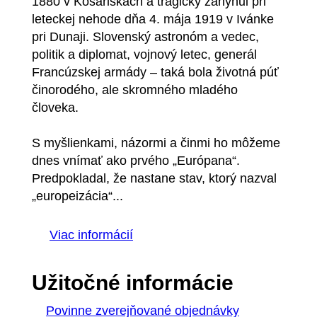
1880 v Košariskách a tragicky zahynul pri
leteckej nehode dňa 4. mája 1919 v Ivánke
pri Dunaji. Slovenský astronóm a vedec,
politik a diplomat, vojnový letec, generál
Francúzskej armády – taká bola životná púť
činorodého, ale skromného mladého
človeka.
S myšlienkami, názormi a činmi ho môžeme
dnes vnímať ako prvého „Európana“.
Predpokladal, že nastane stav, ktorý nazval
„europeizácia“...
Viac informácií
Užitočné informácie
Povinne zverejňované objednávky