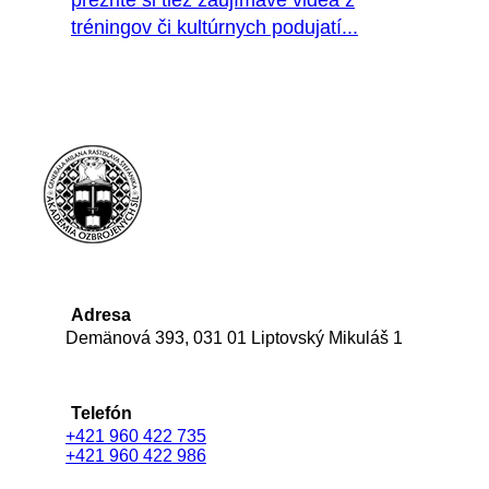
prezrite si tiež zaujímavé videá z
tréningov či kultúrnych podujatí...
Adresa
Demänová 393, 031 01 Liptovský Mikuláš 1
Telefón
+421 960 422 735
+421 960 422 986