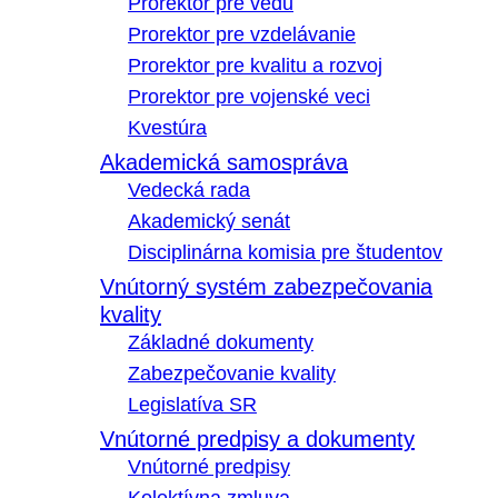
Prorektor pre vedu
Prorektor pre vzdelávanie
Prorektor pre kvalitu a rozvoj
Prorektor pre vojenské veci
Kvestúra
Akademická samospráva
Vedecká rada
Akademický senát
Disciplinárna komisia pre študentov
Vnútorný systém zabezpečovania
kvality
Základné dokumenty
Zabezpečovanie kvality
Legislatíva SR
Vnútorné predpisy a dokumenty
Vnútorné predpisy