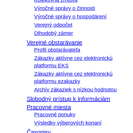
Kolektívna zmluva
Výročné správy o činnosti
Výročné správy o hospodárení
Verejný odpočet
Dlhodobý zámer
Verejné obstarávanie
Profil obstarávateľa
Zákazky aktívne cez elektronickú
platformu EKS
Zákazky aktívne cez elektronickú
platformu ezakazky
Archív zákaziek s nízkou hodnotou
Slobodný prístup k informáciám
Pracovné miesta
Pracovné ponuky
Výsledky výberových konaní
Časopisy