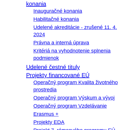
konania
Inauguračné konania
Habilitačné konania
Udelené akreditácie - zrušené 11. 4.
2024
Právna a interná úprava
Kritériá na vyhodnotenie splnenia
podmienok
Udelené čestné tituly
Projekty financované EÚ
Operačný program Kvalita životného
prostredia
Operačný program Výskum a vývoj
Operačný program Vzdelávanie
Erasmus +
Projekty EDA