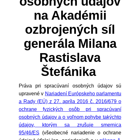
osobných údajov
na Akadémii
ozbrojených síl
generála Milana
Rastislava
Štefánika
Práva pri spracúvaní osobných údajov sú
upravené v
Nariadení Európskeho parlamentu
a Rady (EÚ) z 27. apríla 2016 č. 2016/679 o
ochrane fyzických osôb pri spracúvaní
osobných údajov a o voľnom pohybe takýchto
údajov, ktorým sa zrušuje smernica
95/46/ES
(všeobecné nariadenie o ochrane