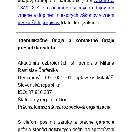
údajov) (ďalej len „nariadenie“) a v
zákone č.
18/2018 Z. z. o ochrane osobných údajov a o
zmene a doplnení niektorých zákonov v znení
neskorších prepisov
(ďalej len „zákon“).
Identifikačné údaje a kontaktné údaje
prevádzkovateľa:
Akadémia ozbrojených síl generála Milana
Rastislav Štefánika
Demänová 393, 031 01 Liptovský Mikuláš,
Slovenská republika
IČO: 37 910 337
Štatutárny orgán: rektor
Právna forma: štátna rozpočtová organizácia
S cieľom posilniť záruky a právne garancie
práv a slobôd dotknutých osôb pri spracúvaní