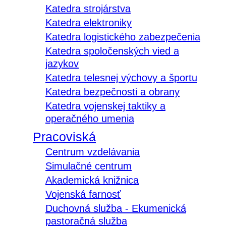
Katedra strojárstva
Katedra elektroniky
Katedra logistického zabezpečenia
Katedra spoločenských vied a
jazykov
Katedra telesnej výchovy a športu
Katedra bezpečnosti a obrany
Katedra vojenskej taktiky a
operačného umenia
Pracoviská
Centrum vzdelávania
Simulačné centrum
Akademická knižnica
Vojenská farnosť
Duchovná služba - Ekumenická
pastoračná služba