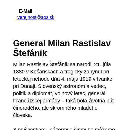
E-Mail
verejnost@aos.sk
General Milan Rastislav
Štefánik
Milan Rastislav Štefánik sa narodil 21. júla
1880 v Košariskách a tragicky zahynul pri
leteckej nehode dňa 4. mája 1919 v Ivánke
pri Dunaji. Slovenský astronóm a vedec,
politik a diplomat, vojnový letec, generál
Francúzskej armády – taká bola životná púť
činorodého, ale skromného mladého
človeka.
S myšlienkami, názormi a činmi ho môžeme