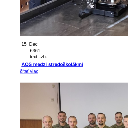
15
Dec
6361
text: -zb-
AOS medzi stredoškolákmi
čítať viac