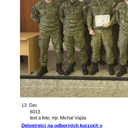
13
Dec
6013
text a foto: mjr. Michal Vajda
Delostrelci na odborných kurzoch v