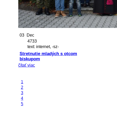
03
Dec
4733
text: internet, -sz-
Stretnutie mladých s otcom
biskupom
čítať viac
1
2
3
4
5