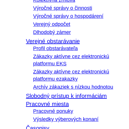
Kolektívna zmluva
Výročné správy o činnosti
Výročné správy o hospodárení
Verejný odpočet
Dlhodobý zámer
Verejné obstarávanie
Profil obstarávateľa
Zákazky aktívne cez elektronickú
platformu EKS
Zákazky aktívne cez elektronickú
platformu ezakazky
Archív zákaziek s nízkou hodnotou
Slobodný prístup k informáciám
Pracovné miesta
Pracovné ponuky
Výsledky výberových konaní
Časopisy