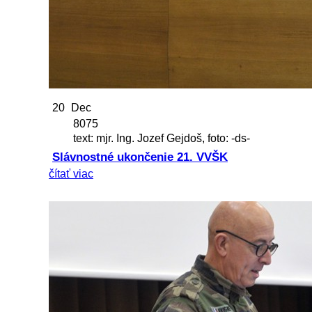
20
Dec
8075
text: mjr. Ing. Jozef Gejdoš, foto: -ds-
Slávnostné ukončenie 21. VVŠK
čítať viac