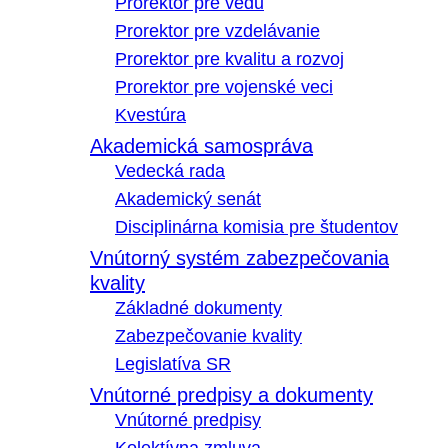
Prorektor pre vedu
Prorektor pre vzdelávanie
Prorektor pre kvalitu a rozvoj
Prorektor pre vojenské veci
Kvestúra
Akademická samospráva
Vedecká rada
Akademický senát
Disciplinárna komisia pre študentov
Vnútorný systém zabezpečovania
kvality
Základné dokumenty
Zabezpečovanie kvality
Legislatíva SR
Vnútorné predpisy a dokumenty
Vnútorné predpisy