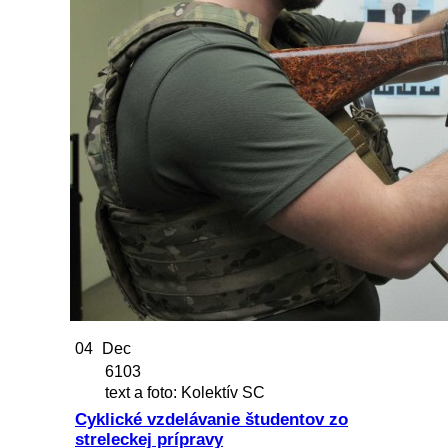
04
Dec
6103
text a foto: Kolektív SC
Cyklické vzdelávanie študentov zo
streleckej prípravy