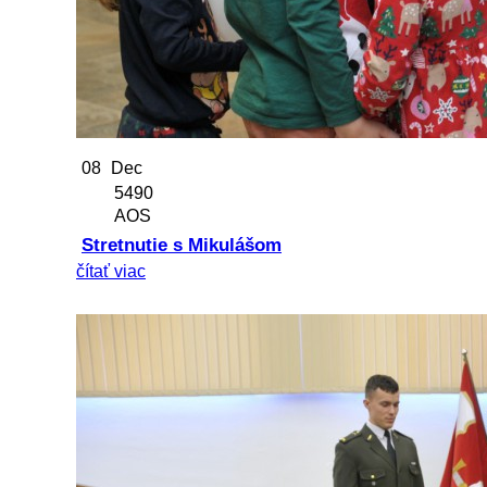
08
Dec
5490
AOS
Stretnutie s Mikulášom
čítať viac