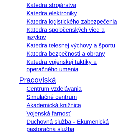
Katedra strojárstva
Katedra elektroniky
Katedra logistického zabezpečenia
Katedra spoločenských vied a
jazykov
Katedra telesnej výchovy a športu
Katedra bezpečnosti a obrany
Katedra vojenskej taktiky a
operačného umenia
Pracoviská
Centrum vzdelávania
Simulačné centrum
Akademická knižnica
Vojenská farnosť
Duchovná služba - Ekumenická
pastoračná služba