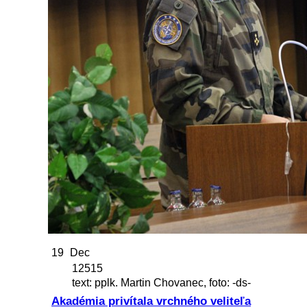
19
Dec
12515
text: pplk. Martin Chovanec, foto: -ds-
Akadémia privítala vrchného veliteľa