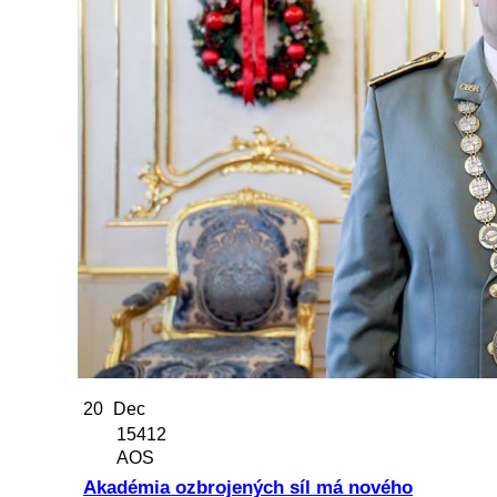
20
Dec
15412
AOS
Akadémia ozbrojených síl má nového