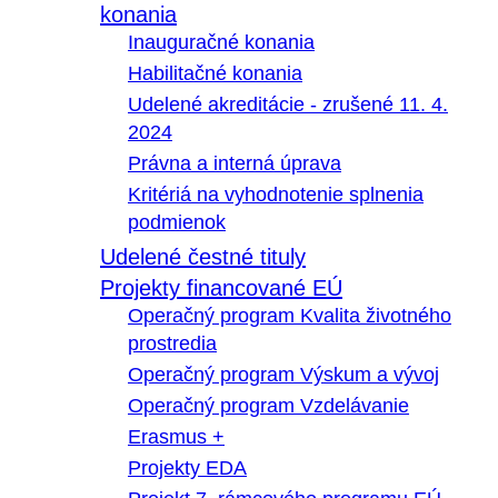
konania
Inauguračné konania
Habilitačné konania
Udelené akreditácie - zrušené 11. 4.
2024
Právna a interná úprava
Kritériá na vyhodnotenie splnenia
podmienok
Udelené čestné tituly
Projekty financované EÚ
Operačný program Kvalita životného
prostredia
Operačný program Výskum a vývoj
Operačný program Vzdelávanie
Erasmus +
Projekty EDA