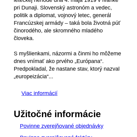
leteckej nehode dňa 4. mája 1919 v Ivánke
pri Dunaji. Slovenský astronóm a vedec,
politik a diplomat, vojnový letec, generál
Francúzskej armády – taká bola životná púť
činorodého, ale skromného mladého
človeka.
S myšlienkami, názormi a činmi ho môžeme
dnes vnímať ako prvého „Európana“.
Predpokladal, že nastane stav, ktorý nazval
„europeizácia“...
Viac informácií
Užitočné informácie
Povinne zverejňované objednávky