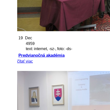
19
Dec
4959
text: internet, -sz-, foto: -ds-
Predvianočná akadémia
čítať viac