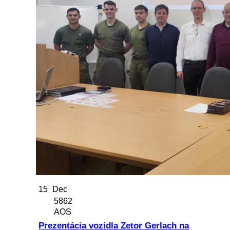
15
Dec
5862
AOS
Prezentácia vozidla Zetor Gerlach na