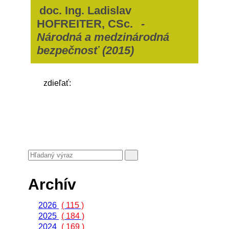
doc. Ing. Ladislav
HOFREITER, CSc.
-
Národná a medzinárodná
bezpečnosť (2015)
zdieľať:
Archív
2026
( 115 )
2025
( 184 )
2024
( 169 )