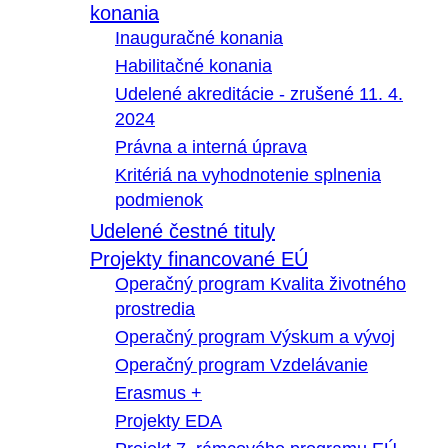
konania
Inauguračné konania
Habilitačné konania
Udelené akreditácie - zrušené 11. 4.
2024
Právna a interná úprava
Kritériá na vyhodnotenie splnenia
podmienok
Udelené čestné tituly
Projekty financované EÚ
Operačný program Kvalita životného
prostredia
Operačný program Výskum a vývoj
Operačný program Vzdelávanie
Erasmus +
Projekty EDA