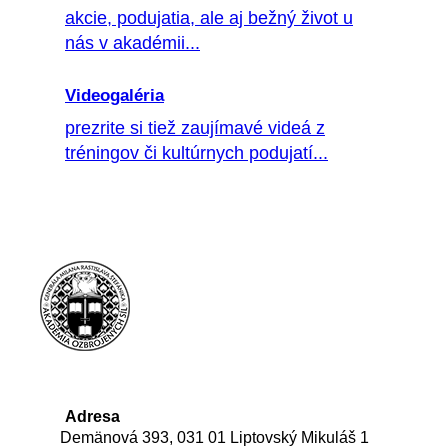
akcie, podujatia, ale aj bežný život u
nás v akadémii...
Videogaléria
prezrite si tiež zaujímavé videá z
tréningov či kultúrnych podujatí...
Adresa
Demänová 393, 031 01 Liptovský Mikuláš 1