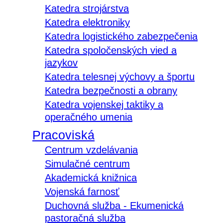
Katedra strojárstva
Katedra elektroniky
Katedra logistického zabezpečenia
Katedra spoločenských vied a
jazykov
Katedra telesnej výchovy a športu
Katedra bezpečnosti a obrany
Katedra vojenskej taktiky a
operačného umenia
Pracoviská
Centrum vzdelávania
Simulačné centrum
Akademická knižnica
Vojenská farnosť
Duchovná služba - Ekumenická
pastoračná služba