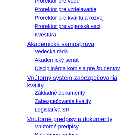
Prorektor pre vedu
Prorektor pre vzdelávanie
Prorektor pre kvalitu a rozvoj
Prorektor pre vojenské veci
Kvestúra
Akademická samospráva
Vedecká rada
Akademický senát
Disciplinárna komisia pre študentov
Vnútorný systém zabezpečovania
kvality
Základné dokumenty
Zabezpečovanie kvality
Legislatíva SR
Vnútorné predpisy a dokumenty
Vnútorné predpisy