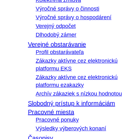
Kolektívna zmluva
Výročné správy o činnosti
Výročné správy o hospodárení
Verejný odpočet
Dlhodobý zámer
Verejné obstarávanie
Profil obstarávateľa
Zákazky aktívne cez elektronickú
platformu EKS
Zákazky aktívne cez elektronickú
platformu ezakazky
Archív zákaziek s nízkou hodnotou
Slobodný prístup k informáciám
Pracovné miesta
Pracovné ponuky
Výsledky výberových konaní
Časopisy