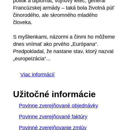
politik a diplomat, vojnový letec, generál
Francúzskej armády – taká bola životná púť
činorodého, ale skromného mladého
človeka.
S myšlienkami, názormi a činmi ho môžeme
dnes vnímať ako prvého „Európana“.
Predpokladal, že nastane stav, ktorý nazval
„europeizácia“...
Viac informácií
Užitočné informácie
Povinne zverejňované objednávky
Povinne zverejňované faktúry
Povinné zverejňovanie zmlúv