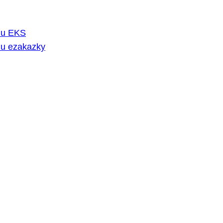
rmu EKS
mu ezakazky