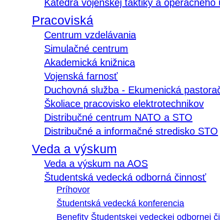
Katedra vojenskej taktiky a operačného
Pracoviská
Centrum vzdelávania
Simulačné centrum
Akademická knižnica
Vojenská farnosť
Duchovná služba - Ekumenická pastora
Školiace pracovisko elektrotechnikov
Distribučné centrum NATO a STO
Distribučné a informačné stredisko STO
Veda a výskum
Veda a výskum na AOS
Študentská vedecká odborná činnosť
Príhovor
Študentská vedecká konferencia
Benefity Študentskej vedeckej odbornej či