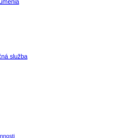
 umenia
čná služba
nnosti