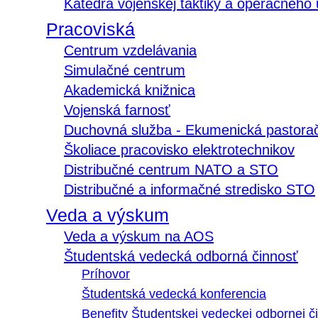
Katedra vojenskej taktiky a operačného
Pracoviská
Centrum vzdelávania
Simulačné centrum
Akademická knižnica
Vojenská farnosť
Duchovná služba - Ekumenická pastora
Školiace pracovisko elektrotechnikov
Distribučné centrum NATO a STO
Distribučné a informačné stredisko STO
Veda a výskum
Veda a výskum na AOS
Študentská vedecká odborná činnosť
Príhovor
Študentská vedecká konferencia
Benefity Študentskej vedeckej odbornej či