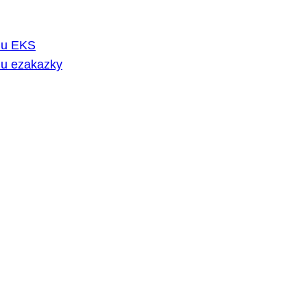
rmu EKS
mu ezakazky