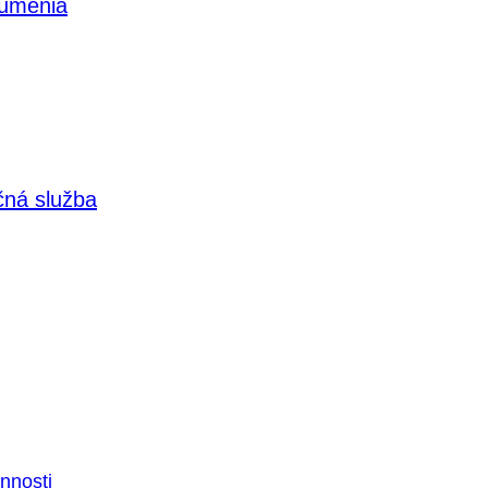
 umenia
čná služba
nnosti