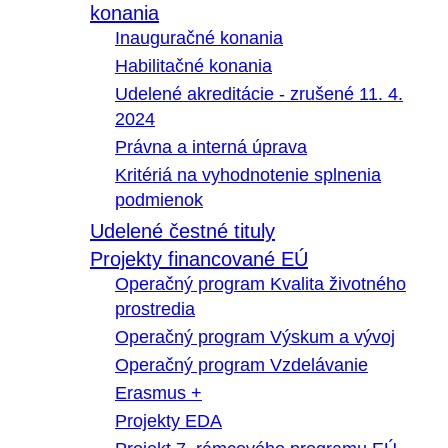
konania
Inauguračné konania
Habilitačné konania
Udelené akreditácie - zrušené 11. 4.
2024
Právna a interná úprava
Kritériá na vyhodnotenie splnenia
podmienok
Udelené čestné tituly
Projekty financované EÚ
Operačný program Kvalita životného
prostredia
Operačný program Výskum a vývoj
Operačný program Vzdelávanie
Erasmus +
Projekty EDA