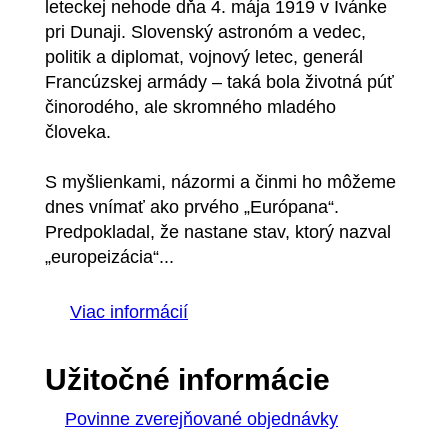
leteckej nehode dňa 4. mája 1919 v Ivánke
pri Dunaji. Slovenský astronóm a vedec,
politik a diplomat, vojnový letec, generál
Francúzskej armády – taká bola životná púť
činorodého, ale skromného mladého
človeka.
S myšlienkami, názormi a činmi ho môžeme
dnes vnímať ako prvého „Európana“.
Predpokladal, že nastane stav, ktorý nazval
„europeizácia“...
Viac informácií
Užitočné informácie
Povinne zverejňované objednávky