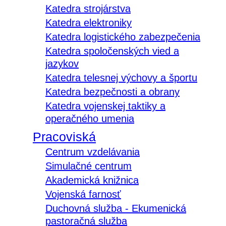
Katedra strojárstva
Katedra elektroniky
Katedra logistického zabezpečenia
Katedra spoločenských vied a
jazykov
Katedra telesnej výchovy a športu
Katedra bezpečnosti a obrany
Katedra vojenskej taktiky a
operačného umenia
Pracoviská
Centrum vzdelávania
Simulačné centrum
Akademická knižnica
Vojenská farnosť
Duchovná služba - Ekumenická
pastoračná služba