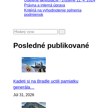
Udelené akreditácie - zrušené 11. 4. 2024
Právna a interná úprava
Kritériá na vyhodnotenie splnenia
podmienok
Posledné publikované
Kadeti si na Bradle uctili pamiatku
generála…
Júl 31, 2026