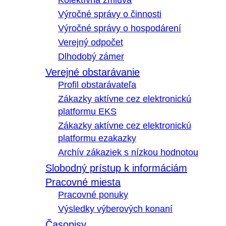
Kolektívna zmluva
Výročné správy o činnosti
Výročné správy o hospodárení
Verejný odpočet
Dlhodobý zámer
Verejné obstarávanie
Profil obstarávateľa
Zákazky aktívne cez elektronickú
platformu EKS
Zákazky aktívne cez elektronickú
platformu ezakazky
Archív zákaziek s nízkou hodnotou
Slobodný prístup k informáciám
Pracovné miesta
Pracovné ponuky
Výsledky výberových konaní
Časopisy