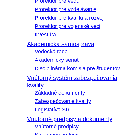
Prorektor pre vedu
Prorektor pre vzdelávanie
Prorektor pre kvalitu a rozvoj
Prorektor pre vojenské veci
Kvestúra
Akademická samospráva
Vedecká rada
Akademický senát
Disciplinárna komisia pre študentov
Vnútorný systém zabezpečovania
kvality
Základné dokumenty
Zabezpečovanie kvality
Legislatíva SR
Vnútorné predpisy a dokumenty
Vnútorné predpisy