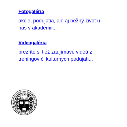
Fotogaléria
akcie, podujatia, ale aj bežný život u
nás v akadémii...
Videogaléria
prezrite si tiež zaujímavé videá z
tréningov či kultúrnych podujatí...