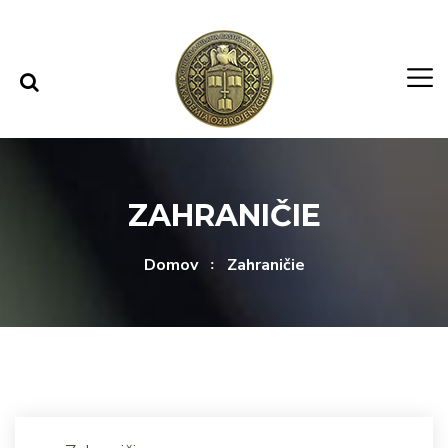
Rovno na obsah
Rovno na menu
ZAHRANIČIE
Domov
Zahraničie