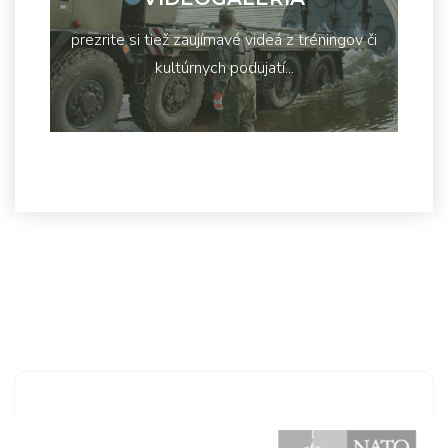
prezrite si tiež zaujímavé videá z tréningov či
kultúrnych podujatí...