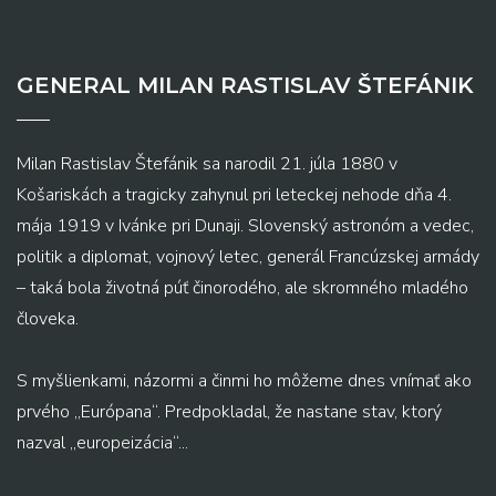
GENERAL MILAN RASTISLAV ŠTEFÁNIK
Milan Rastislav Štefánik sa narodil 21. júla 1880 v
Košariskách a tragicky zahynul pri leteckej nehode dňa 4.
mája 1919 v Ivánke pri Dunaji. Slovenský astronóm a vedec,
politik a diplomat, vojnový letec, generál Francúzskej armády
– taká bola životná púť činorodého, ale skromného mladého
človeka.
S myšlienkami, názormi a činmi ho môžeme dnes vnímať ako
prvého „Európana“. Predpokladal, že nastane stav, ktorý
nazval „europeizácia“...