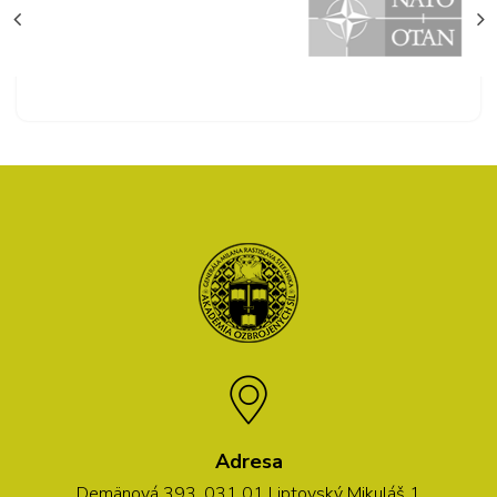
Adresa
Demänová 393, 031 01 Liptovský Mikuláš 1