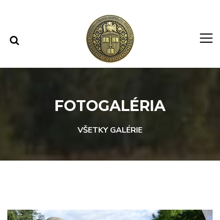
Rovno na obsah
Rovno na menu
FOTOGALÉRIA
VŠETKY GALÉRIE