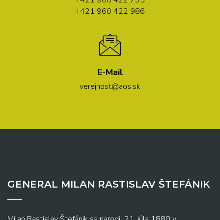
+421 960 422 735
+421 960 422 986
E-Mail
verejnost@aos.sk
GENERAL MILAN RASTISLAV ŠTEFÁNIK
Milan Rastislav Štefánik sa narodil 21. júla 1880 v