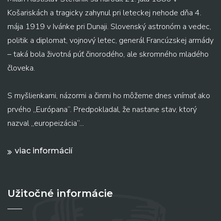
Košariskách a tragicky zahynul pri leteckej nehode dňa 4.
mája 1919 v Ivánke pri Dunaji. Slovenský astronóm a vedec,
politik a diplomat, vojnový letec, generál Francúzskej armády
– taká bola životná púť činorodého, ale skromného mladého
človeka.
S myšlienkami, názormi a činmi ho môžeme dnes vnímať ako
prvého „Európana“. Predpokladal, že nastane stav, ktorý
nazval „europeizácia“...
viac informácií
Užitočné informácie