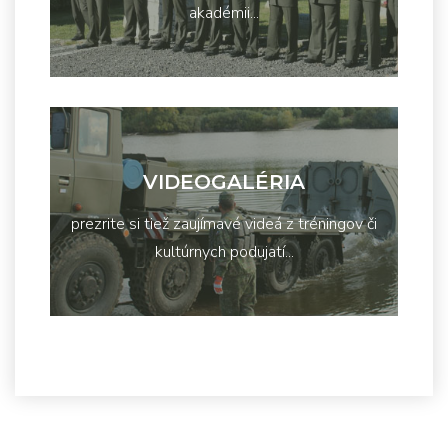
akadémii...
VIDEOGALÉRIA
prezrite si tiež zaujímavé videá z tréningov či
kultúrnych podujatí...