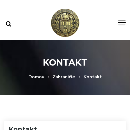
Rovno na obsah
Rovno na menu
KONTAKT
Domov
Zahraničie
Kontakt
Kontakt