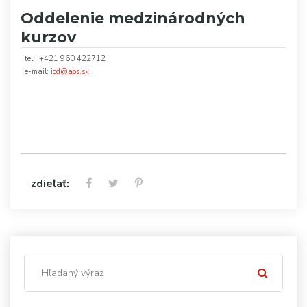
Oddelenie medzinárodných
kurzov
tel.: +421 960 422712
e-mail:
icd@aos.sk
zdieľať: