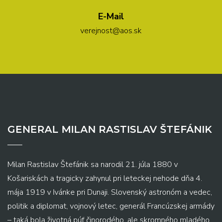
E-Mail
verejnost@aos.sk
GENERAL MILAN RASTISLAV ŠTEFÁNIK
Milan Rastislav Štefánik sa narodil 21. júla 1880 v
Košariskách a tragicky zahynul pri leteckej nehode dňa 4.
mája 1919 v Ivánke pri Dunaji. Slovenský astronóm a vedec,
politik a diplomat, vojnový letec, generál Francúzskej armády
– taká bola životná púť činorodého, ale skromného mladého