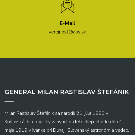
E-Mail
verejnost@aos.sk
GENERAL MILAN RASTISLAV ŠTEFÁNIK
Milan Rastislav Štefánik sa narodil 21. júla 1880 v
Košariskách a tragicky zahynul pri leteckej nehode dňa 4.
mája 1919 v Ivánke pri Dunaji. Slovenský astronóm a vedec,