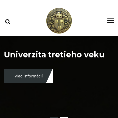
Rovno na obsah
Rovno na menu
Univerzita tretieho veku
Viac Informácií