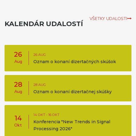
VŠETKY UDALOSTI
KALENDÁR UDALOSTÍ
26
26 AUG
Aug
Oznam o konaní dizertačných skúšok
28
28 AUG
Aug
Oznam o konaní dizertačnej skúšky
14 OKT - 16 OKT
14
Konferencia "New Trends in Signal
Okt
Processing 2026"