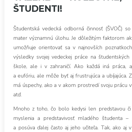
ŠTUDENTI!
Študentská vedecká odborná činnosť (ŠVOČ) so 
mater významnú úlohu. Je dôležitým faktorom ako
umožňuje orientovať sa v najnovších poznatkoc
výsledky svojej vedeckej práce na študentských 
škole, ale i v zahraničí. Ako každá iná práca, 
a eufóriu, ale môže byť aj frustrujúca a ubíjajúca. 
má úspechy, ako a v akom prostredí svoju prácu v
atď.
Mnoho z toho, čo bolo kedysi len predstavou či
myslenia a predstavivosť mladého študenta –
a posúva ďalej často aj jeho učiteľa. Tak, ako aj 