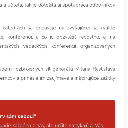
 učiteľa, tak je dôležitá aj spolupráca odborníkov
atedrách sa prejavuje na zvyšujúcej sa kvalite
ej konferencii, a čo je obzvlášť radostné, aj na
ntských vedeckých konferencií organizovaných
démii ozbrojených síl generála Milana Rastislava
mcov a prinesie im zaujímavé a inšpirujúce zážitky
rv sám sebou!“
uácie každého z nás, ale určite sa týkajú aj Vás,