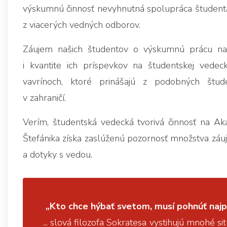
výskumnú činnosť nevyhnutná spolupráca študenta a
z viacerých vedných odborov.
Záujem našich študentov o výskumnú prácu na k
i kvantite ich príspevkov na študentskej vedeck
vavrínoch, ktoré prinášajú z podobných štude
v zahraničí.
Verím, študentská vedecká tvorivá činnosť na Aka
Štefánika získa zaslúženú pozornosť množstva záuje
a dotyky s vedou.
„Kto chce hýbať svetom, musí pohnúť najp
... slová filozofa Sokratesa vystihujú mnohé sit