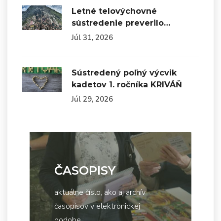
Letné telovýchovné
sústredenie preverilo…
Júl 31, 2026
Sústredený poľný výcvik
kadetov 1. ročníka KRIVÁŇ
Júl 29, 2026
ČASOPISY
aktuálne číslo, ako aj archív
časopisov v elektronickej
podobe...