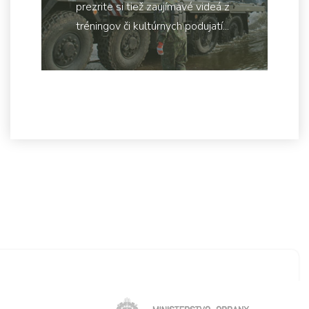
prezrite si tiež zaujímavé videá z
tréningov či kultúrnych podujatí...