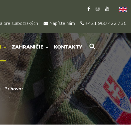
a pre slabozrakých
Napíšte nám
+421 960 422 735
M
ZAHRANIČIE
KONTAKTY
Príhovor