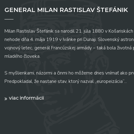
GENERAL MILAN RASTISLAV ŠTEFÁNIK
Milan Rastislav Štefánik sa narodil 21. júla 1880 v Košariskách 
nehode dňa 4. mája 1919 v Ivánke pri Dunaji. Slovenský astronó
vojnový letec, generál Francúzskej armády – taká bola životná
mladého človeka.
S myšlienkami, názormi a činmi ho môžeme dnes vnímať ako pr
Predpokladal, že nastane stav, ktorý nazval „europeizácia“...
viac informácií