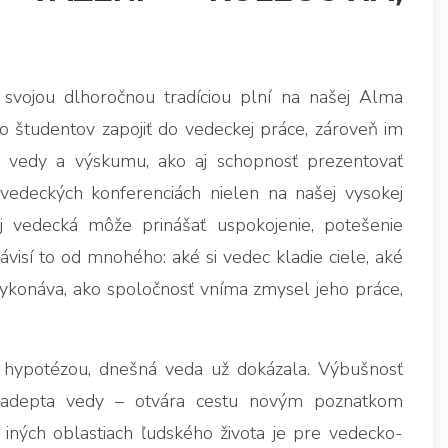
svojou dlhoročnou tradíciou plní na našej Alma
 študentov zapojiť do vedeckej práce, zároveň im
h vedy a výskumu, ako aj schopnosť prezentovať
vedeckých konferenciách nielen na našej vysokej
aj vedecká môže prinášať uspokojenie, potešenie
Závisí to od mnohého: aké si vedec kladie ciele, aké
ykonáva, ako spoločnosť vníma zmysel jeho práce,
 hypotézou, dnešná veda už dokázala. Výbušnosť
 adepta vedy – otvára cestu novým poznatkom
v iných oblastiach ľudského života je pre vedecko-