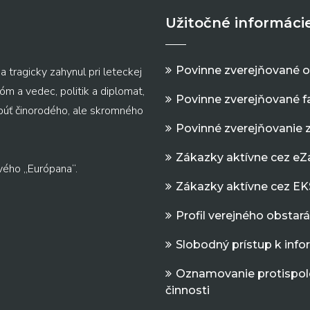
Užitočné informáci
Povinne zverejňované 
a tragicky zahynul pri leteckej
m a vedec, politik a diplomat,
Povinne zverejňované f
 púť činorodého, ale skromného
Povinné zverejňovanie 
Zákazky aktívne cez e
vého „Európana“.
Zákazky aktívne cez EK
Profil verejného obstar
Slobodný prístup k inf
Oznamovanie protispol
činnosti