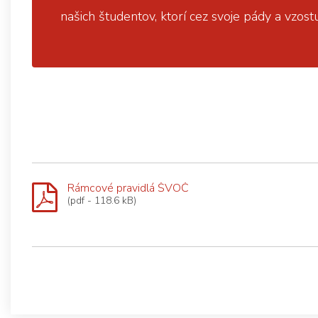
našich študentov, ktorí cez svoje pády a vzos
Rámcové pravidlá ŠVOČ
(pdf - 118.6 kB)