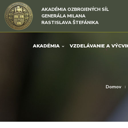
Rovno na obsah
Rovno na menu
AKADÉMIA OZBROJENÝCH SÍL
GENERÁLA MILANA
RASTISLAVA ŠTEFÁNIKA
AKADÉMIA
VZDELÁVANIE A VÝCVI
Domov