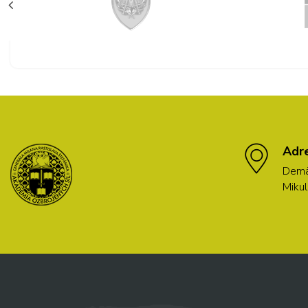
Adr
Demä
Mikul