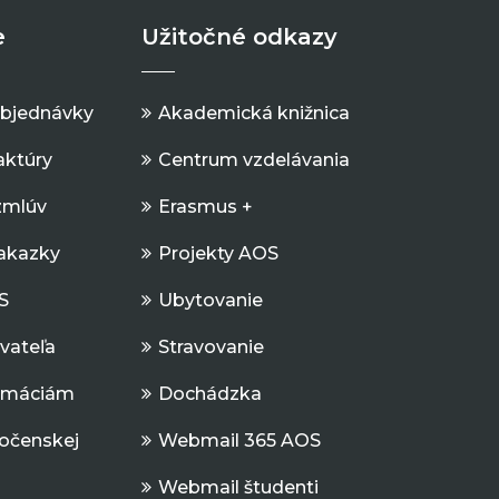
e
Užitočné odkazy
objednávky
Akademická knižnica
aktúry
Centrum vzdelávania
zmlúv
Erasmus +
Zakazky
Projekty AOS
S
Ubytovanie
ávateľa
Stravovanie
ormáciám
Dochádzka
očenskej
Webmail 365 AOS
Webmail študenti