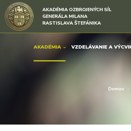
Rovno na obsah
Rovno na menu
AKADÉMIA OZBROJENÝCH SÍL
GENERÁLA MILANA
RASTISLAVA ŠTEFÁNIKA
AKADÉMIA
VZDELÁVANIE A VÝCVI
Domov