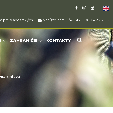
a pre slabozrakých
Napíšte nám
+421 960 422 735
M
ZAHRANIČIE
KONTAKTY
vna zmluva