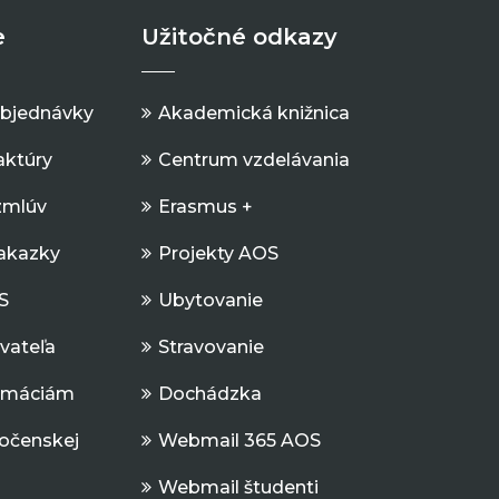
e
Užitočné odkazy
objednávky
Akademická knižnica
aktúry
Centrum vzdelávania
zmlúv
Erasmus +
Zakazky
Projekty AOS
S
Ubytovanie
ávateľa
Stravovanie
ormáciám
Dochádzka
očenskej
Webmail 365 AOS
Webmail študenti