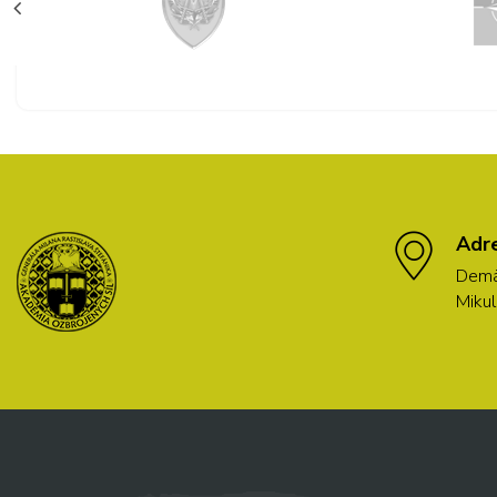
Adr
Demä
Mikul