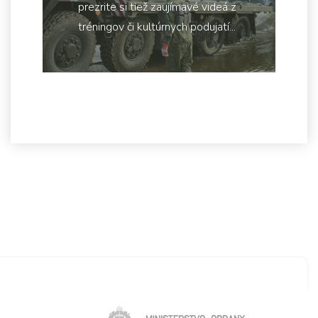
prezrite si tiež zaujímavé videá z
tréningov či kultúrnych podujatí...