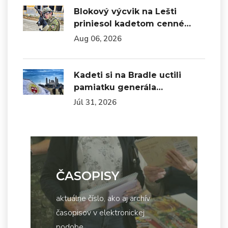
Blokový výcvik na Lešti
priniesol kadetom cenné…
Aug 06, 2026
Kadeti si na Bradle uctili
pamiatku generála…
Júl 31, 2026
ČASOPISY
aktuálne číslo, ako aj archív
časopisov v elektronickej
podobe...