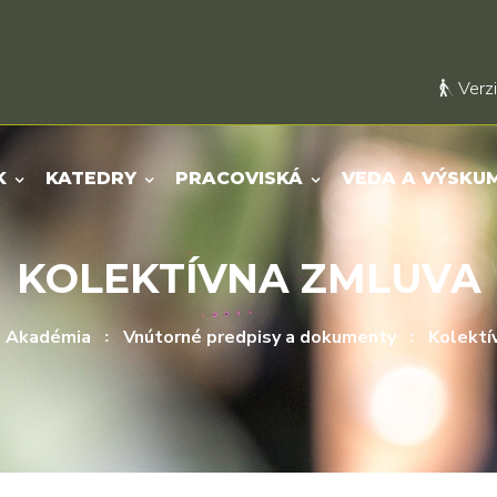
Verzi
K
KATEDRY
PRACOVISKÁ
VEDA A VÝSKU
KOLEKTÍVNA ZMLUVA
Akadémia
Vnútorné predpisy a dokumenty
Kolektí