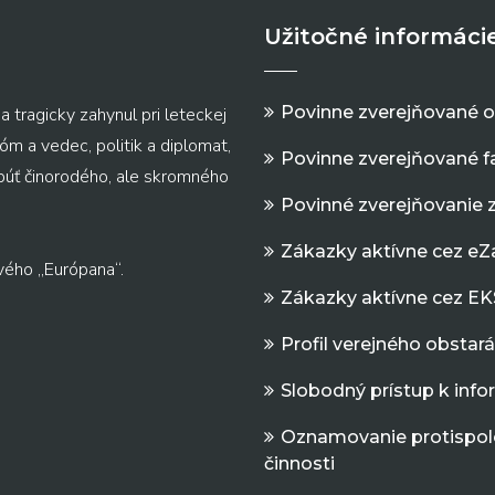
Užitočné informáci
Povinne zverejňované 
a tragicky zahynul pri leteckej
m a vedec, politik a diplomat,
Povinne zverejňované f
 púť činorodého, ale skromného
Povinné zverejňovanie 
Zákazky aktívne cez e
vého „Európana“.
Zákazky aktívne cez EK
Profil verejného obstar
Slobodný prístup k inf
Oznamovanie protispol
činnosti