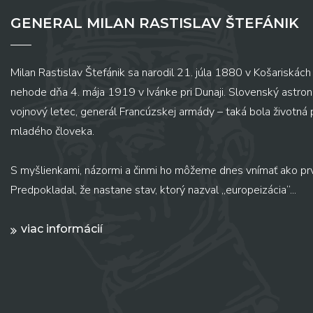
GENERAL MILAN RASTISLAV ŠTEFÁNIK
Milan Rastislav Štefánik sa narodil 21. júla 1880 v Košariskách 
nehode dňa 4. mája 1919 v Ivánke pri Dunaji. Slovenský astronó
vojnový letec, generál Francúzskej armády – taká bola životná
mladého človeka.
S myšlienkami, názormi a činmi ho môžeme dnes vnímať ako pr
Predpokladal, že nastane stav, ktorý nazval „europeizácia“...
viac informácií