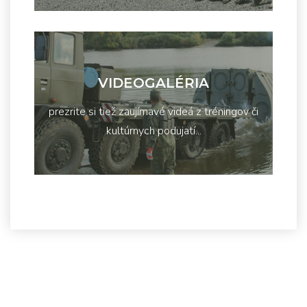
VIDEOGALÉRIA
prezrite si tiež zaujímavé videá z tréningov či
kultúrnych podujatí...