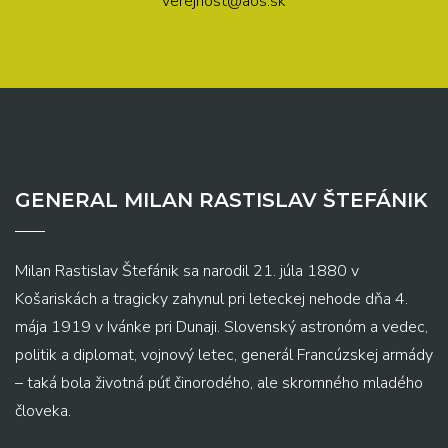
verejnost@aos.sk
GENERAL MILAN RASTISLAV ŠTEFÁNIK
Milan Rastislav Štefánik sa narodil 21. júla 1880 v
Košariskách a tragicky zahynul pri leteckej nehode dňa 4.
mája 1919 v Ivánke pri Dunaji. Slovenský astronóm a vedec,
politik a diplomat, vojnový letec, generál Francúzskej armády
– taká bola životná púť činorodého, ale skromného mladého
človeka.