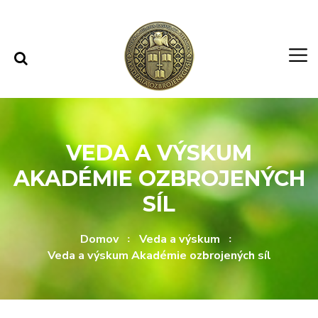
Rovno na obsah
Rovno na menu
VEDA A VÝSKUM
AKADÉMIE OZBROJENÝCH
SÍL
Domov
Veda a výskum
Veda a výskum Akadémie ozbrojených síl