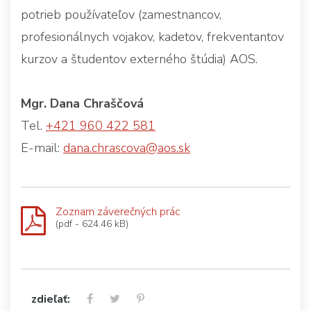
potrieb používateľov (zamestnancov,
profesionálnych vojakov, kadetov, frekventantov
kurzov a študentov externého štúdia) AOS.
Mgr. Dana Chraščová
Tel.
+421 960 422 581
E-mail:
dana.chrascova@aos.sk
Zoznam záverečných prác
(pdf - 624.46 kB)
zdieľať: