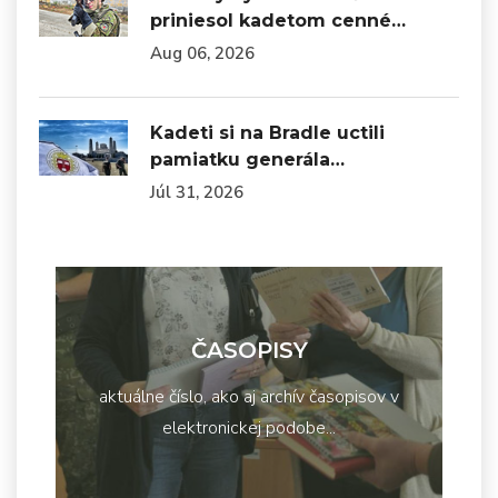
priniesol kadetom cenné…
Aug 06, 2026
Kadeti si na Bradle uctili
pamiatku generála…
Júl 31, 2026
ČASOPISY
aktuálne číslo, ako aj archív časopisov v
elektronickej podobe...