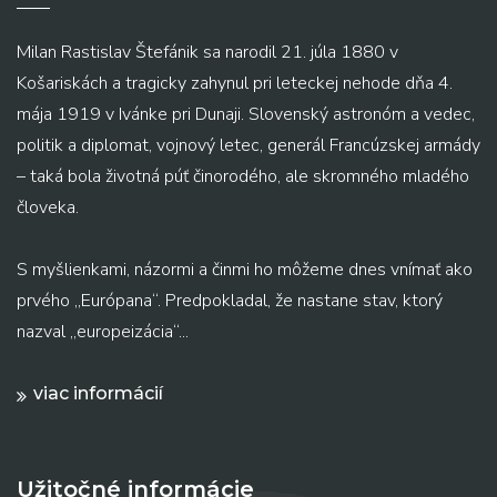
Milan Rastislav Štefánik sa narodil 21. júla 1880 v
Košariskách a tragicky zahynul pri leteckej nehode dňa 4.
mája 1919 v Ivánke pri Dunaji. Slovenský astronóm a vedec,
politik a diplomat, vojnový letec, generál Francúzskej armády
– taká bola životná púť činorodého, ale skromného mladého
človeka.
S myšlienkami, názormi a činmi ho môžeme dnes vnímať ako
prvého „Európana“. Predpokladal, že nastane stav, ktorý
nazval „europeizácia“...
viac informácií
Užitočné informácie