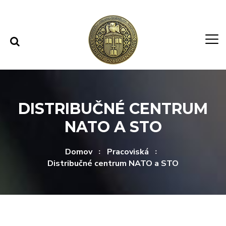
Rovno na obsah
Rovno na menu
DISTRIBUČNÉ CENTRUM
NATO A STO
Domov
Pracoviská
Distribučné centrum NATO a STO