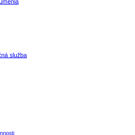
 umenia
čná služba
nnosti