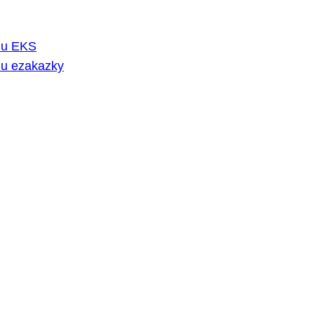
rmu EKS
mu ezakazky