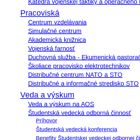
Katedra vojenskej taktiky a operačného
Pracoviská
Centrum vzdelávania
Simulačné centrum
Akademická knižnica
Vojenská farnosť
Duchovná služba - Ekumenická pastora
Školiace pracovisko elektrotechnikov
Distribučné centrum NATO a STO
Distribučné a informačné stredisko STO
Veda a výskum
Veda a výskum na AOS
Študentská vedecká odborná činnosť
Príhovor
Študentská vedecká konferencia
Benefity Študentskej vedeckej odbornej či