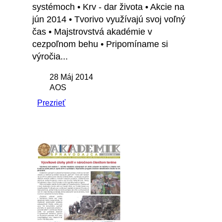
systémoch • Krv - dar života • Akcie na
jún 2014 • Tvorivo využívajú svoj voľný
čas • Majstrovstvá akadémie v
cezpoľnom behu • Pripomíname si
výročia...
28 Máj 2014
AOS
Prezrieť