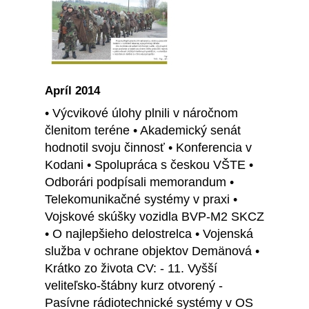
Apríl 2014
• Výcvikové úlohy plnili v náročnom
členitom teréne • Akademický senát
hodnotil svoju činnosť • Konferencia v
Kodani • Spolupráca s českou VŠTE •
Odborári podpísali memorandum •
Telekomunikačné systémy v praxi •
Vojskové skúšky vozidla BVP-M2 SKCZ
• O najlepšieho delostrelca • Vojenská
služba v ochrane objektov Demänová •
Krátko zo života CV: - 11. Vyšší
veliteľsko-štábny kurz otvorený -
Pasívne rádiotechnické systémy v OS