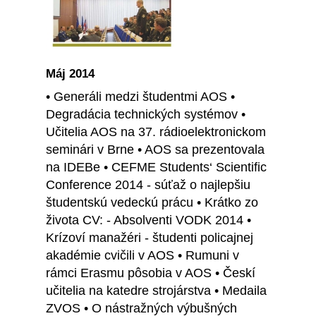
Máj 2014
• Generáli medzi študentmi AOS •
Degradácia technických systémov •
Učitelia AOS na 37. rádioelektronickom
seminári v Brne • AOS sa prezentovala
na IDEBe • CEFME Students‘ Scientific
Conference 2014 - súťaž o najlepšiu
študentskú vedeckú prácu • Krátko zo
života CV: - Absolventi VODK 2014 •
Krízoví manažéri - študenti policajnej
akadémie cvičili v AOS • Rumuni v
rámci Erasmu pôsobia v AOS • Českí
učitelia na katedre strojárstva • Medaila
ZVOS • O nástražných výbušných