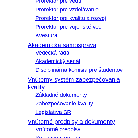
Prorektor pre vedu
Prorektor pre vzdelávanie
Prorektor pre kvalitu a rozvoj
Prorektor pre vojenské veci
Kvestúra
Akademická samospráva
Vedecká rada
Akademický senát
Disciplinárna komisia pre študentov
Vnútorný systém zabezpečovania
kvality
Základné dokumenty
Zabezpečovanie kvality
Legislatíva SR
Vnútorné predpisy a dokumenty
Vnútorné predpisy