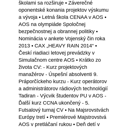
školami sa rozširuje • Záverečné
oponentské konania projektov výskumu
a vývoja • Letná škola CENAA v AOS •
AOS na olympiáde Spoločnej
bezpečnostnej a obrannej politiky •
Nominácia v ankete Vojenský čin roka
2013 • CAX „HEAVY RAIN 2014“ •
Českí riadiaci letovej prevádzky v
Simulačnom centre AOS • Krátko zo
života CV: - Kurz projektových
manažérov - Úspešní absolventi 9.
Práporčíckeho kurzu - Kurz operátorov
a administrátorov rádiových technológií
Tadiran - Výcvik študentov PU v AOS -
Ďalší kurz CCNA ukončený - 5.
Futsalový turnaj CV • Na Majsrovstvách
Európy tretí • Premiérové Majstrovstvá
AOS v pretláčaní rukou • Deň detí v