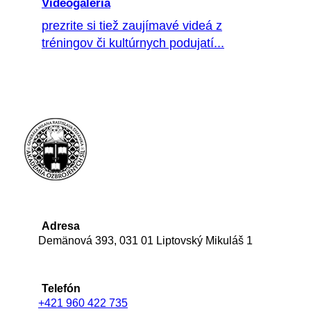
Videogaléria
prezrite si tiež zaujímavé videá z
tréningov či kultúrnych podujatí...
Adresa
Demänová 393, 031 01 Liptovský Mikuláš 1
Telefón
+421 960 422 735