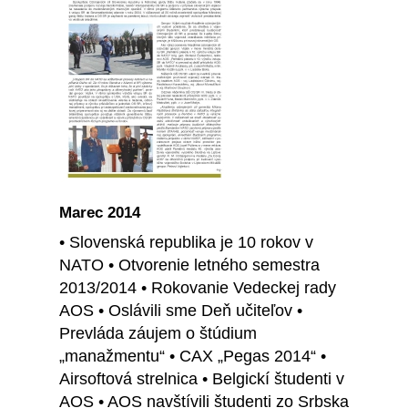
Marec 2014
• Slovenská republika je 10 rokov v
NATO • Otvorenie letného semestra
2013/2014 • Rokovanie Vedeckej rady
AOS • Oslávili sme Deň učiteľov •
Prevláda záujem o štúdium
„manažmentu“ • CAX „Pegas 2014“ •
Airsoftová strelnica • Belgickí študenti v
AOS • AOS navštívili študenti zo Srbska