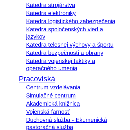
Katedra strojárstva
Katedra elektroniky
Katedra logistického zabezpečenia
Katedra spoločenských vied a
jazykov
Katedra telesnej výchovy a športu
Katedra bezpečnosti a obrany
Katedra vojenskej taktiky a
operačného umenia
Pracoviská
Centrum vzdelávania
Simulačné centrum
Akademická knižnica
Vojenská farnosť
Duchovná služba - Ekumenická
pastoračná služba