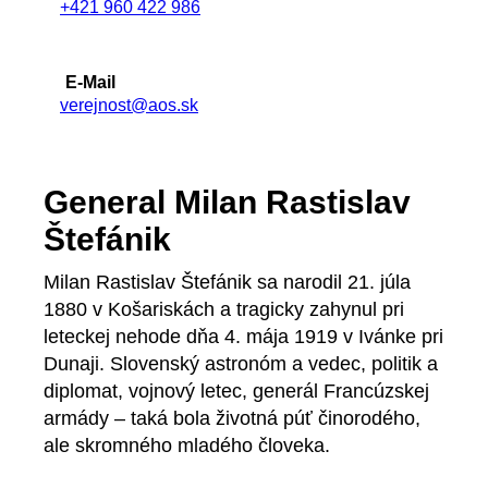
+421 960 422 986
E-Mail
verejnost@aos.sk
General Milan Rastislav
Štefánik
Milan Rastislav Štefánik sa narodil 21. júla
1880 v Košariskách a tragicky zahynul pri
leteckej nehode dňa 4. mája 1919 v Ivánke pri
Dunaji. Slovenský astronóm a vedec, politik a
diplomat, vojnový letec, generál Francúzskej
armády – taká bola životná púť činorodého,
ale skromného mladého človeka.