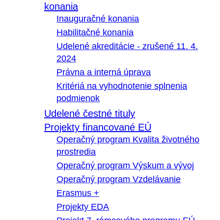
konania
Inauguračné konania
Habilitačné konania
Udelené akreditácie - zrušené 11. 4.
2024
Právna a interná úprava
Kritériá na vyhodnotenie splnenia
podmienok
Udelené čestné tituly
Projekty financované EÚ
Operačný program Kvalita životného
prostredia
Operačný program Výskum a vývoj
Operačný program Vzdelávanie
Erasmus +
Projekty EDA