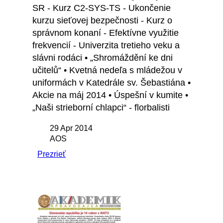
SR - Kurz C2-SYS-TS - Ukončenie
kurzu sieťovej bezpečnosti - Kurz o
správnom konaní - Efektívne využitie
frekvencií - Univerzita tretieho veku a
slávni rodáci • „Shromáždění ke dni
učitelů“ • Kvetná nedeľa s mládežou v
uniformách v Katedrále sv. Šebastiána •
Akcie na máj 2014 • Úspešní v kumite •
„Naši strieborní chlapci“ - florbalisti
29 Apr 2014
AOS
Prezrieť