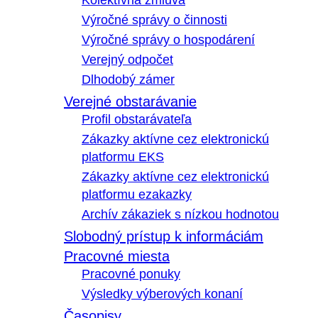
Kolektívna zmluva
Výročné správy o činnosti
Výročné správy o hospodárení
Verejný odpočet
Dlhodobý zámer
Verejné obstarávanie
Profil obstarávateľa
Zákazky aktívne cez elektronickú
platformu EKS
Zákazky aktívne cez elektronickú
platformu ezakazky
Archív zákaziek s nízkou hodnotou
Slobodný prístup k informáciám
Pracovné miesta
Pracovné ponuky
Výsledky výberových konaní
Časopisy