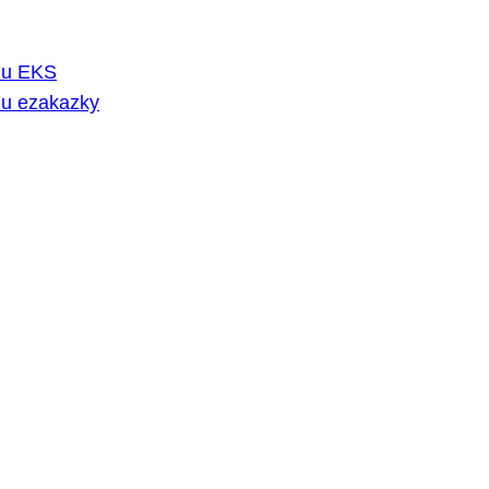
rmu EKS
mu ezakazky