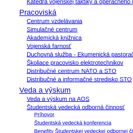
Katedra vojenskej taktiky a operačného
Pracoviská
Centrum vzdelávania
Simulačné centrum
Akademická knižnica
Vojenská farnosť
Duchovná služba - Ekumenická pastora
Školiace pracovisko elektrotechnikov
Distribučné centrum NATO a STO
Distribučné a informačné stredisko STO
Veda a výskum
Veda a výskum na AOS
Študentská vedecká odborná činnosť
Príhovor
Študentská vedecká konferencia
Benefity Študentskej vedeckej odbornej či