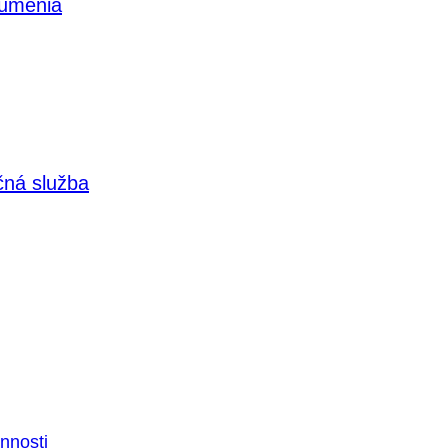
 umenia
čná služba
nnosti