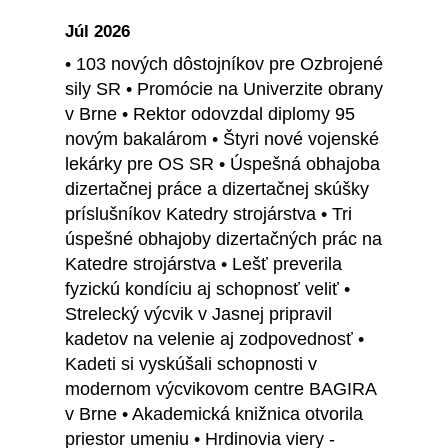
Júl 2026
• 103 nových dôstojníkov pre Ozbrojené
sily SR • Promócie na Univerzite obrany
v Brne • Rektor odovzdal diplomy 95
novým bakalárom • Štyri nové vojenské
lekárky pre OS SR • Úspešná obhajoba
dizertačnej práce a dizertačnej skúšky
príslušníkov Katedry strojárstva • Tri
úspešné obhajoby dizertačných prác na
Katedre strojárstva • Lešť preverila
fyzickú kondíciu aj schopnosť veliť •
Strelecký výcvik v Jasnej pripravil
kadetov na velenie aj zodpovednosť •
Kadeti si vyskúšali schopnosti v
modernom výcvikovom centre BAGIRA
v Brne • Akademická knižnica otvorila
priestor umeniu • Hrdinovia viery -