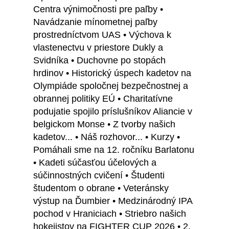
Centra výnimočnosti pre paľby •
Navádzanie mínometnej paľby
prostredníctvom UAS • Výchova k
vlastenectvu v priestore Dukly a
Svidníka • Duchovne po stopách
hrdinov • Historický úspech kadetov na
Olympiáde spoločnej bezpečnostnej a
obrannej politiky EÚ • Charitatívne
podujatie spojilo príslušníkov Aliancie v
belgickom Monse • Z tvorby našich
kadetov... • Náš rozhovor... • Kurzy •
Pomáhali sme na 12. ročníku Barlatonu
• Kadeti súčasťou účelových a
súčinnostných cvičení • Študenti
študentom o obrane • Veteránsky
výstup na Ďumbier • Medzinárodný IPA
pochod v Hraniciach • Striebro našich
hokejistov na FIGHTER CUP 2026 • 2.