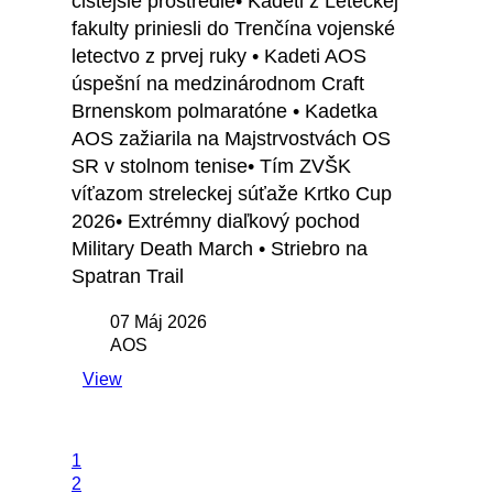
čistejšie prostredie• Kadeti z Leteckej
fakulty priniesli do Trenčína vojenské
letectvo z prvej ruky • Kadeti AOS
úspešní na medzinárodnom Craft
Brnenskom polmaratóne • Kadetka
AOS zažiarila na Majstrvostvách OS
SR v stolnom tenise• Tím ZVŠK
víťazom streleckej súťaže Krtko Cup
2026• Extrémny diaľkový pochod
Military Death March • Striebro na
Spatran Trail
07 Máj 2026
AOS
View
1
2