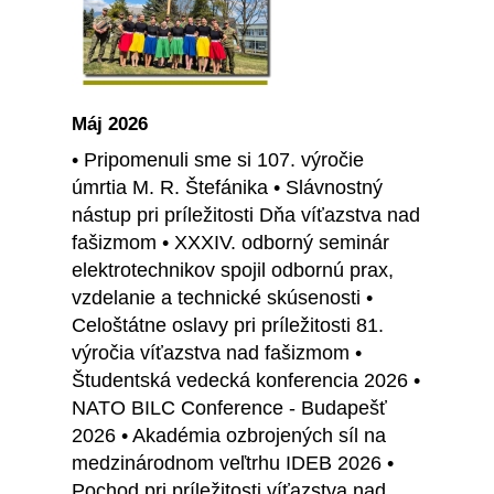
Máj 2026
• Pripomenuli sme si 107. výročie
úmrtia M. R. Štefánika • Slávnostný
nástup pri príležitosti Dňa víťazstva nad
fašizmom • XXXIV. odborný seminár
elektrotechnikov spojil odbornú prax,
vzdelanie a technické skúsenosti •
Celoštátne oslavy pri príležitosti 81.
výročia víťazstva nad fašizmom •
Študentská vedecká konferencia 2026 •
NATO BILC Conference - Budapešť
2026 • Akadémia ozbrojených síl na
medzinárodnom veľtrhu IDEB 2026 •
Pochod pri príležitosti víťazstva nad