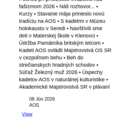
fašizmom 2026 • Náš rozhovor... •
Kurzy • Stavanie mája prinieslo novú
tradíciu na AOS • S kadetmi v Múzeu
holokaustu v Seredi • Navštívili sme
deti v Materskej škole v Klenovci •
Údržba Pamätníka britským letcom •
Kadeti AOS ovládli Majstrovstvá OS SR
v cezpoľnom behu • Beh do
strečianskych hradných schodov •
Súťaž Železný muž 2026 • Úspechy
kadetov AOS v naturálnej kulturistike •
Akademické Majstrovstvá SR v plávaní
08 Jún 2026
AOS
View