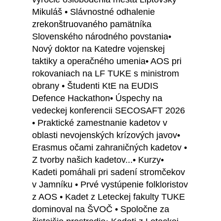
Mikuláš • Slávnostné odhalenie
zrekonštruovaného pamätníka
Slovenského národného povstania•
Nový doktor na Katedre vojenskej
taktiky a operačného umenia• AOS pri
rokovaniach na LF TUKE s ministrom
obrany • Študenti KtE na EUDIS
Defence Hackathon• Úspechy na
vedeckej konferencii SECOSAFT 2026
• Praktické zamestnanie kadetov v
oblasti nevojenských krízových javov•
Erasmus očami zahraničných kadetov •
Z tvorby našich kadetov...• Kurzy•
Kadeti pomáhali pri sadení stromčekov
v Jamníku • Prvé vystúpenie folkloristov
z AOS • Kadet z Leteckej fakulty TUKE
dominoval na ŠVOČ • Spoločne za