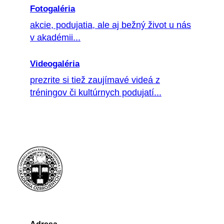
Fotogaléria
akcie, podujatia, ale aj bežný život u nás
v akadémii...
Videogaléria
prezrite si tiež zaujímavé videá z
tréningov či kultúrnych podujatí...