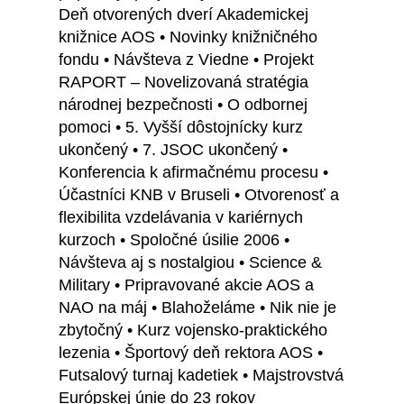
Deň otvorených dverí Akademickej
knižnice AOS • Novinky knižničného
fondu • Návšteva z Viedne • Projekt
RAPORT – Novelizovaná stratégia
národnej bezpečnosti • O odbornej
pomoci • 5. Vyšší dôstojnícky kurz
ukončený • 7. JSOC ukončený •
Konferencia k afirmačnému procesu •
Účastníci KNB v Bruseli • Otvorenosť a
flexibilita vzdelávania v kariérnych
kurzoch • Spoločné úsilie 2006 •
Návšteva aj s nostalgiou • Science &
Military • Pripravované akcie AOS a
NAO na máj • Blahoželáme • Nik nie je
zbytočný • Kurz vojensko-praktického
lezenia • Športový deň rektora AOS •
Futsalový turnaj kadetiek • Majstrovstvá
Európskej únie do 23 rokov