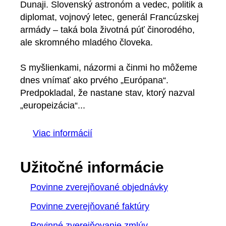
Dunaji. Slovenský astronóm a vedec, politik a
diplomat, vojnový letec, generál Francúzskej
armády – taká bola životná púť činorodého,
ale skromného mladého človeka.
S myšlienkami, názormi a činmi ho môžeme
dnes vnímať ako prvého „Európana“.
Predpokladal, že nastane stav, ktorý nazval
„europeizácia“...
Viac informácií
Užitočné informácie
Povinne zverejňované objednávky
Povinne zverejňované faktúry
Povinné zverejňovanie zmlúv