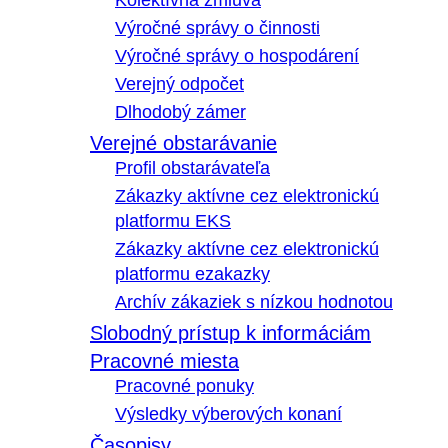
Kolektívna zmluva
Výročné správy o činnosti
Výročné správy o hospodárení
Verejný odpočet
Dlhodobý zámer
Verejné obstarávanie
Profil obstarávateľa
Zákazky aktívne cez elektronickú
platformu EKS
Zákazky aktívne cez elektronickú
platformu ezakazky
Archív zákaziek s nízkou hodnotou
Slobodný prístup k informáciám
Pracovné miesta
Pracovné ponuky
Výsledky výberových konaní
Časopisy