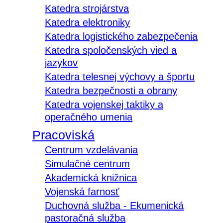
Katedra strojárstva
Katedra elektroniky
Katedra logistického zabezpečenia
Katedra spoločenských vied a
jazykov
Katedra telesnej výchovy a športu
Katedra bezpečnosti a obrany
Katedra vojenskej taktiky a
operačného umenia
Pracoviská
Centrum vzdelávania
Simulačné centrum
Akademická knižnica
Vojenská farnosť
Duchovná služba - Ekumenická
pastoračná služba