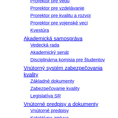
Prorektor pre vedu
Prorektor pre vzdelávanie
Prorektor pre kvalitu a rozvoj
Prorektor pre vojenské veci
Kvestúra
Akademická samospráva
Vedecká rada
Akademický senát
Disciplinárna komisia pre študentov
Vnútorný systém zabezpečovania
kvality
Základné dokumenty
Zabezpečovanie kvality
Legislatíva SR
Vnútorné predpisy a dokumenty
Vnútorné predpisy