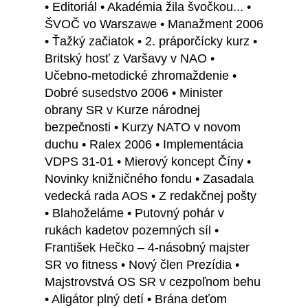
• Editoriál • Akadémia žila švočkou... •
ŠVOČ vo Warszawe • Manažment 2006
• Ťažký začiatok • 2. práporčícky kurz •
Britský hosť z Varšavy v NAO •
Učebno-metodické zhromaždenie •
Dobré susedstvo 2006 • Minister
obrany SR v Kurze národnej
bezpečnosti • Kurzy NATO v novom
duchu • Ralex 2006 • Implementácia
VDPS 31-01 • Mierový koncept Číny •
Novinky knižničného fondu • Zasadala
vedecká rada AOS • Z redakčnej pošty
• Blahoželáme • Putovný pohár v
rukách kadetov pozemných síl •
František Hečko – 4-násobný majster
SR vo fitness • Nový člen Prezídia •
Majstrovstvá OS SR v cezpoľnom behu
• Aligátor plný detí • Brána deťom