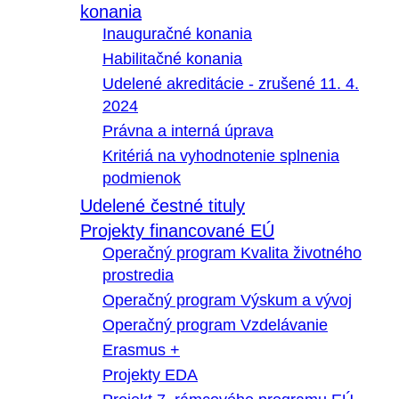
konania
Inauguračné konania
Habilitačné konania
Udelené akreditácie - zrušené 11. 4.
2024
Právna a interná úprava
Kritériá na vyhodnotenie splnenia
podmienok
Udelené čestné tituly
Projekty financované EÚ
Operačný program Kvalita životného
prostredia
Operačný program Výskum a vývoj
Operačný program Vzdelávanie
Erasmus +
Projekty EDA