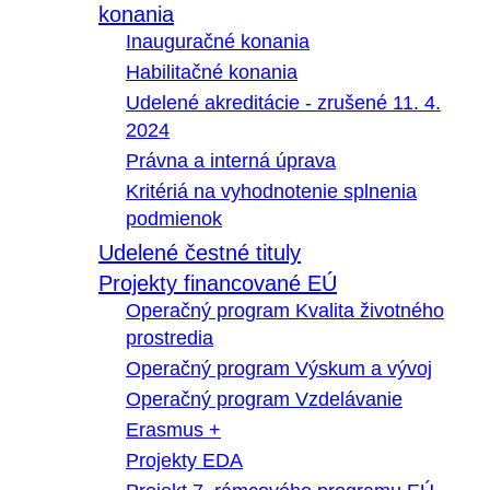
konania
Inauguračné konania
Habilitačné konania
Udelené akreditácie - zrušené 11. 4.
2024
Právna a interná úprava
Kritériá na vyhodnotenie splnenia
podmienok
Udelené čestné tituly
Projekty financované EÚ
Operačný program Kvalita životného
prostredia
Operačný program Výskum a vývoj
Operačný program Vzdelávanie
Erasmus +
Projekty EDA