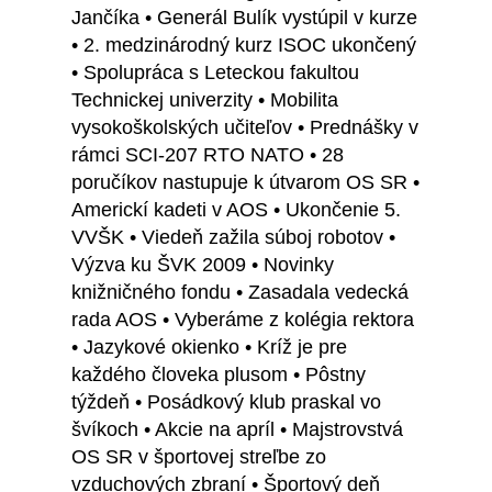
Jančíka • Generál Bulík vystúpil v kurze
• 2. medzinárodný kurz ISOC ukončený
• Spolupráca s Leteckou fakultou
Technickej univerzity • Mobilita
vysokoškolských učiteľov • Prednášky v
rámci SCI-207 RTO NATO • 28
poručíkov nastupuje k útvarom OS SR •
Americkí kadeti v AOS • Ukončenie 5.
VVŠK • Viedeň zažila súboj robotov •
Výzva ku ŠVK 2009 • Novinky
knižničného fondu • Zasadala vedecká
rada AOS • Vyberáme z kolégia rektora
• Jazykové okienko • Kríž je pre
každého človeka plusom • Pôstny
týždeň • Posádkový klub praskal vo
švíkoch • Akcie na apríl • Majstrovstvá
OS SR v športovej streľbe zo
vzduchových zbraní • Športový deň