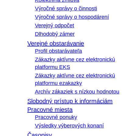
Kolektívna zmluva
Výročné správy o činnosti
Výročné správy o hospodárení
Verejný odpočet
Dlhodobý zámer
Verejné obstarávanie
Profil obstarávateľa
Zákazky aktívne cez elektronickú
platformu EKS
Zákazky aktívne cez elektronickú
platformu ezakazky
Archív zákaziek s nízkou hodnotou
Slobodný prístup k informáciám
Pracovné miesta
Pracovné ponuky
Výsledky výberových konaní
Časopisy