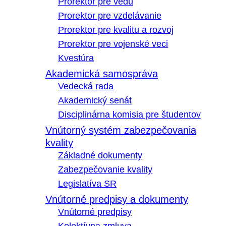
Prorektor pre vedu
Prorektor pre vzdelávanie
Prorektor pre kvalitu a rozvoj
Prorektor pre vojenské veci
Kvestúra
Akademická samospráva
Vedecká rada
Akademický senát
Disciplinárna komisia pre študentov
Vnútorný systém zabezpečovania
kvality
Základné dokumenty
Zabezpečovanie kvality
Legislatíva SR
Vnútorné predpisy a dokumenty
Vnútorné predpisy