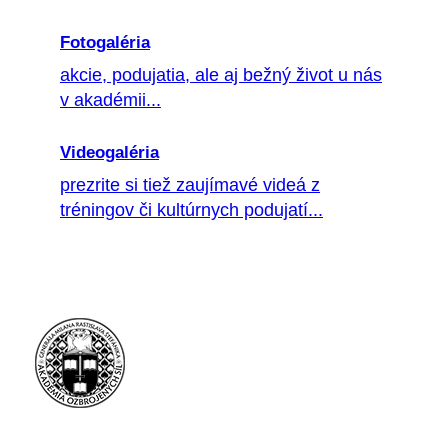
Fotogaléria
akcie, podujatia, ale aj bežný život u nás
v akadémii...
Videogaléria
prezrite si tiež zaujímavé videá z
tréningov či kultúrnych podujatí...