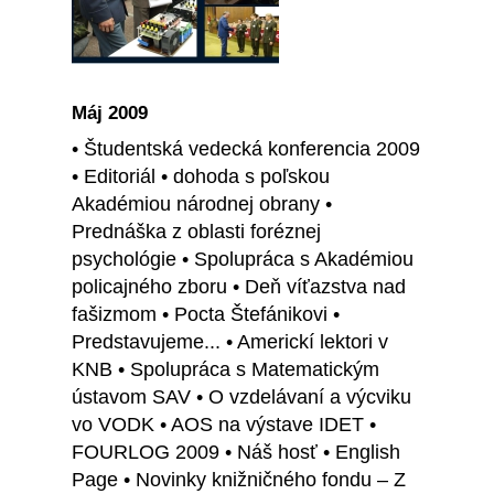
Máj 2009
• Študentská vedecká konferencia 2009
• Editoriál • dohoda s poľskou
Akadémiou národnej obrany •
Prednáška z oblasti foréznej
psychológie • Spolupráca s Akadémiou
policajného zboru • Deň víťazstva nad
fašizmom • Pocta Štefánikovi •
Predstavujeme... • Americkí lektori v
KNB • Spolupráca s Matematickým
ústavom SAV • O vzdelávaní a výcviku
vo VODK • AOS na výstave IDET •
FOURLOG 2009 • Náš hosť • English
Page • Novinky knižničného fondu – Z