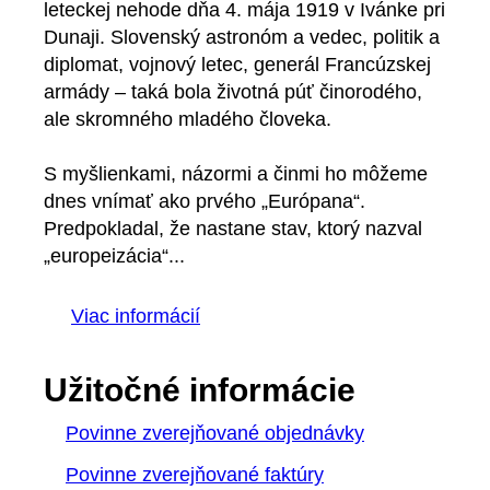
leteckej nehode dňa 4. mája 1919 v Ivánke pri
Dunaji. Slovenský astronóm a vedec, politik a
diplomat, vojnový letec, generál Francúzskej
armády – taká bola životná púť činorodého,
ale skromného mladého človeka.
S myšlienkami, názormi a činmi ho môžeme
dnes vnímať ako prvého „Európana“.
Predpokladal, že nastane stav, ktorý nazval
„europeizácia“...
Viac informácií
Užitočné informácie
Povinne zverejňované objednávky
Povinne zverejňované faktúry