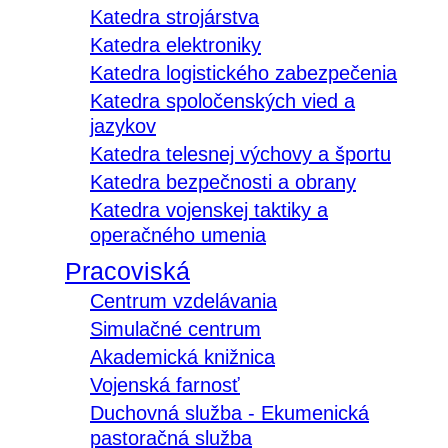
Katedra strojárstva
Katedra elektroniky
Katedra logistického zabezpečenia
Katedra spoločenských vied a
jazykov
Katedra telesnej výchovy a športu
Katedra bezpečnosti a obrany
Katedra vojenskej taktiky a
operačného umenia
Pracoviská
Centrum vzdelávania
Simulačné centrum
Akademická knižnica
Vojenská farnosť
Duchovná služba - Ekumenická
pastoračná služba