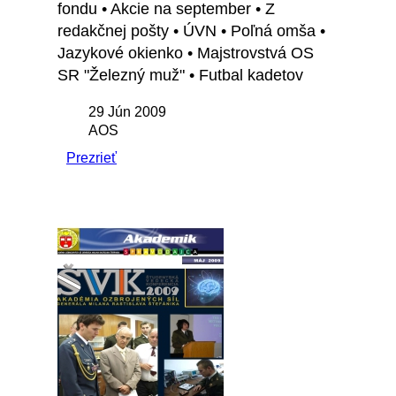
fondu • Akcie na september • Z
redakčnej pošty • ÚVN • Poľná omša •
Jazykové okienko • Majstrovstvá OS
SR "Železný muž" • Futbal kadetov
29 Jún 2009
AOS
Prezrieť