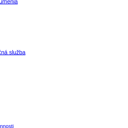
 umenia
čná služba
nnosti