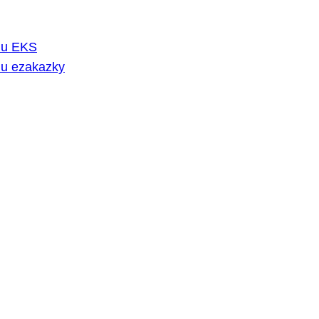
rmu EKS
mu ezakazky