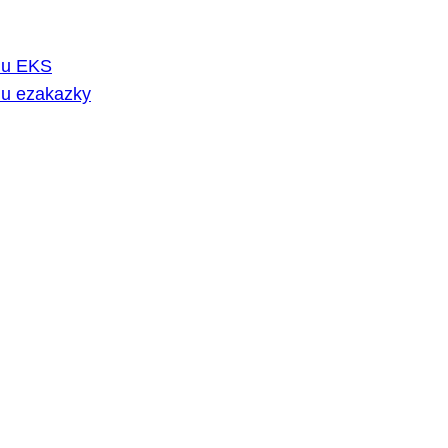
rmu EKS
mu ezakazky