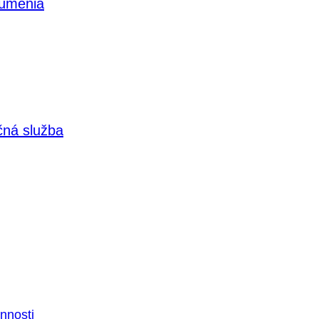
 umenia
čná služba
nnosti