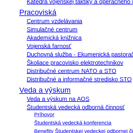
Katedra vojenskej taktiky a operačného
Pracoviská
Centrum vzdelávania
Simulačné centrum
Akademická knižnica
Vojenská farnosť
Duchovná služba - Ekumenická pastora
Školiace pracovisko elektrotechnikov
Distribučné centrum NATO a STO
Distribučné a informačné stredisko STO
Veda a výskum
Veda a výskum na AOS
Študentská vedecká odborná činnosť
Príhovor
Študentská vedecká konferencia
Benefity Študentskej vedeckej odbornej či