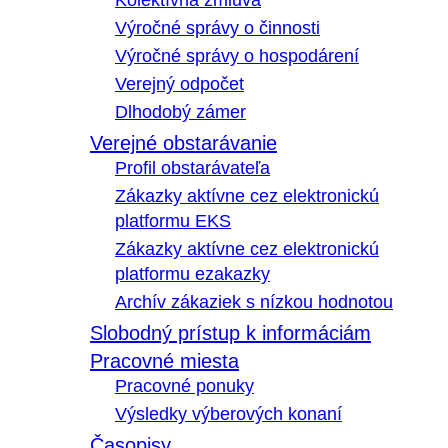
Kolektívna zmluva
Výročné správy o činnosti
Výročné správy o hospodárení
Verejný odpočet
Dlhodobý zámer
Verejné obstarávanie
Profil obstarávateľa
Zákazky aktívne cez elektronickú
platformu EKS
Zákazky aktívne cez elektronickú
platformu ezakazky
Archív zákaziek s nízkou hodnotou
Slobodný prístup k informáciám
Pracovné miesta
Pracovné ponuky
Výsledky výberových konaní
Časopisy