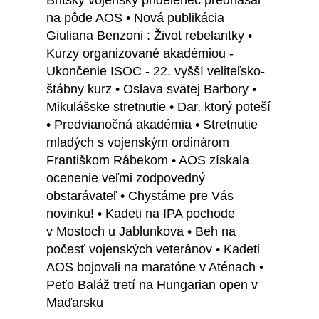
Britský vojenský pridelenec prednášal
na pôde AOS • Nová publikácia
Giuliana Benzoni : Život rebelantky •
Kurzy organizované akadémiou -
Ukončenie ISOC - 22. vyšší veliteľsko-
štábny kurz • Oslava svätej Barbory •
Mikulášske stretnutie • Dar, ktorý poteší
• Predvianočná akadémia • Stretnutie
mladých s vojenským ordinárom
Františkom Rábekom • AOS získala
ocenenie veľmi zodpovedný
obstarávateľ • Chystáme pre Vás
novinku! • Kadeti na IPA pochode
v Mostoch u Jablunkova • Beh na
počesť vojenských veteránov • Kadeti
AOS bojovali na maratóne v Aténach •
Peťo Baláž tretí na Hungarian open v
Maďarsku