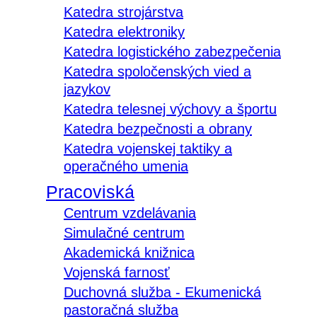
Katedra strojárstva
Katedra elektroniky
Katedra logistického zabezpečenia
Katedra spoločenských vied a
jazykov
Katedra telesnej výchovy a športu
Katedra bezpečnosti a obrany
Katedra vojenskej taktiky a
operačného umenia
Pracoviská
Centrum vzdelávania
Simulačné centrum
Akademická knižnica
Vojenská farnosť
Duchovná služba - Ekumenická
pastoračná služba