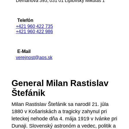
Demänová 393, 031 01 Liptovský Mikuláš 1
Telefón
+421 960 422 735
+421 960 422 986
E-Mail
verejnost@aos.sk
General Milan Rastislav
Štefánik
Milan Rastislav Štefánik sa narodil 21. júla
1880 v Košariskách a tragicky zahynul pri
leteckej nehode dňa 4. mája 1919 v Ivánke pri
Dunaji. Slovenský astronóm a vedec, politik a