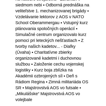
siedmom nebi • Odborná prednáška na
veliteľstve 1. mechanizovanej brigády •
Vzdelávanie lektorov z AOS v NATO
School Oberammergau • Vstupný kurz
plánovania spoločných operácií •
Simulačné centrum organizovalo kurz
pomoci pri leteckých nešťastiach • Z
tvorby našich kadetov... - Diaľky
(Úvaha) • Charitatívne zbierky
organizované kadetmi i duchovnou
službou • Založenie cechu vojenskej
logistiky • Kurz boja zblízka na
Akadémii ozbrojených síl • Deň s
Rádiom Regina • Zimná militariáda OS
SR • Majstrovstvá AOS vo futsale •
„Mikulášske“ Majstrovstvá AOS vo
volejbale