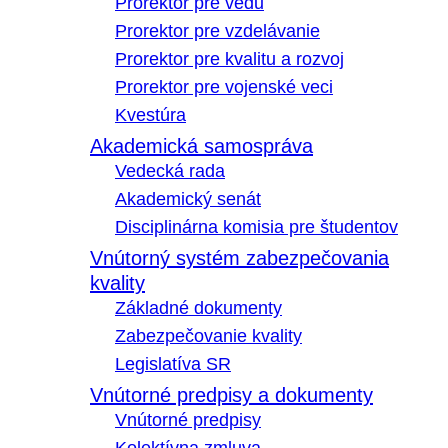
Prorektor pre vedu
Prorektor pre vzdelávanie
Prorektor pre kvalitu a rozvoj
Prorektor pre vojenské veci
Kvestúra
Akademická samospráva
Vedecká rada
Akademický senát
Disciplinárna komisia pre študentov
Vnútorný systém zabezpečovania
kvality
Základné dokumenty
Zabezpečovanie kvality
Legislatíva SR
Vnútorné predpisy a dokumenty
Vnútorné predpisy