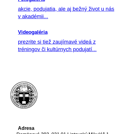
akcie, podujatia, ale aj bežný život u nás
v akadémii...
Videogaléria
prezrite si tiež zaujímavé videá z
tréningov či kultúrnych podujatí...
Adresa