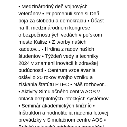
• Medzinárodný deň vojnových
veteránov • Pripomenuli sme si Deň
boja za slobodu a demokraciu • Účasť
na II. medzinárodnom kongrese
o bezpečnostných vedách v poľskom
meste Kalisz • Z tvorby našich
kadetov... - Hrdina z radov našich
študentov • Týždeň vedy a techniky
2024 v znamení inovácií k zdravšej
budúcnosti • Centrum vzdelávania
oslávilo 20 rokov svojho vzniku a
získania štatútu PTEC • Náš rozhovor...
• Aktivity Simulačného centra AOS v
oblasti bezpilotných leteckých systémov
• Seminár akademických knižníc •
Inštruktori a hodnotitelia riadenia letovej
prevádzky v Simulačnom centre AOS •