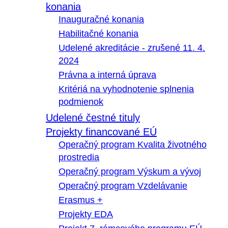
konania
Inauguračné konania
Habilitačné konania
Udelené akreditácie - zrušené 11. 4.
2024
Právna a interná úprava
Kritériá na vyhodnotenie splnenia
podmienok
Udelené čestné tituly
Projekty financované EÚ
Operačný program Kvalita životného
prostredia
Operačný program Výskum a vývoj
Operačný program Vzdelávanie
Erasmus +
Projekty EDA