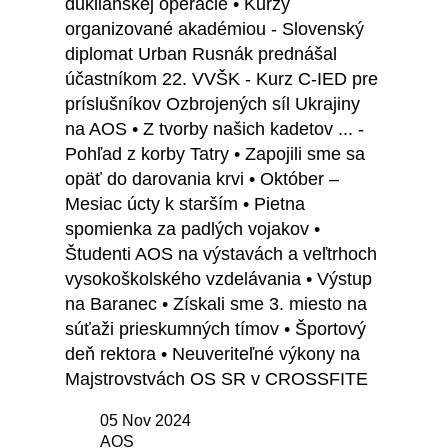
duklianskej operácie • Kurzy
organizované akadémiou - Slovenský
diplomat Urban Rusnák prednášal
účastníkom 22. VVŠK - Kurz C-IED pre
príslušníkov Ozbrojených síl Ukrajiny
na AOS • Z tvorby našich kadetov ... -
Pohľad z korby Tatry • Zapojili sme sa
opäť do darovania krvi • Október –
Mesiac úcty k starším • Pietna
spomienka za padlých vojakov •
Študenti AOS na výstavách a veľtrhoch
vysokoškolského vzdelávania • Výstup
na Baranec • Získali sme 3. miesto na
súťaži prieskumných tímov • Športový
deň rektora • Neuveriteľné výkony na
Majstrovstvách OS SR v CROSSFITE
05 Nov 2024
AOS