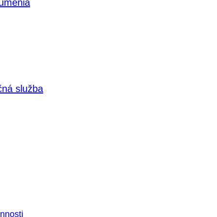
 umenia
čná služba
nnosti