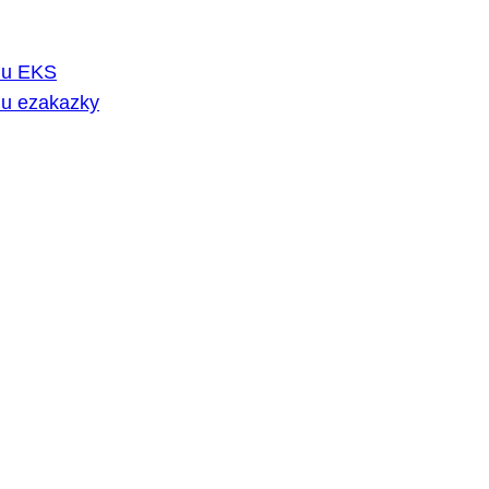
rmu EKS
mu ezakazky