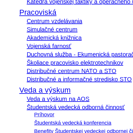
Katedra vojenskej taktiky a operačného
Pracoviská
Centrum vzdelávania
Simulačné centrum
Akademická knižnica
Vojenská farnosť
Duchovná služba - Ekumenická pastora
Školiace pracovisko elektrotechnikov
Distribučné centrum NATO a STO
Distribučné a informačné stredisko STO
Veda a výskum
Veda a výskum na AOS
Študentská vedecká odborná činnosť
Príhovor
Študentská vedecká konferencia
Benefity Študentskej vedeckej odbornej či