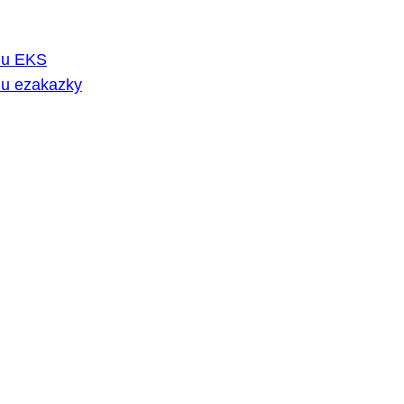
rmu EKS
mu ezakazky