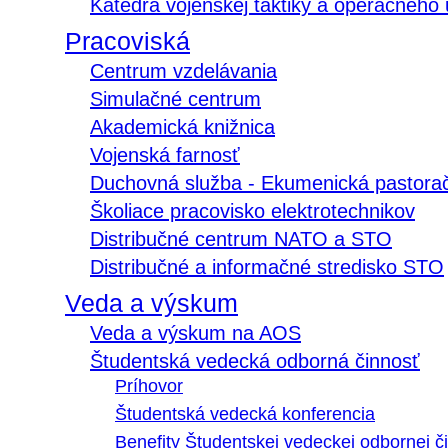
Katedra vojenskej taktiky a operačného
Pracoviská
Centrum vzdelávania
Simulačné centrum
Akademická knižnica
Vojenská farnosť
Duchovná služba - Ekumenická pastora
Školiace pracovisko elektrotechnikov
Distribučné centrum NATO a STO
Distribučné a informačné stredisko STO
Veda a výskum
Veda a výskum na AOS
Študentská vedecká odborná činnosť
Príhovor
Študentská vedecká konferencia
Benefity Študentskej vedeckej odbornej či