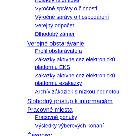
Kolektívna zmluva
Výročné správy o činnosti
Výročné správy o hospodárení
Verejný odpočet
Dlhodobý zámer
Verejné obstarávanie
Profil obstarávateľa
Zákazky aktívne cez elektronickú
platformu EKS
Zákazky aktívne cez elektronickú
platformu ezakazky
Archív zákaziek s nízkou hodnotou
Slobodný prístup k informáciám
Pracovné miesta
Pracovné ponuky
Výsledky výberových konaní
Časopisy