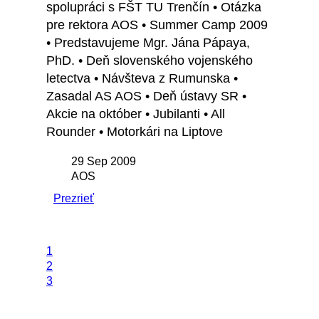
spolupráci s FŠT TU Trenčín • Otázka
pre rektora AOS • Summer Camp 2009
• Predstavujeme Mgr. Jána Pápaya,
PhD. • Deň slovenského vojenského
letectva • Návšteva z Rumunska •
Zasadal AS AOS • Deň ústavy SR •
Akcie na október • Jubilanti • All
Rounder • Motorkári na Liptove
29 Sep 2009
AOS
Prezrieť
1
2
3