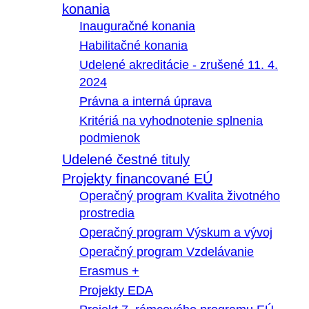
konania
Inauguračné konania
Habilitačné konania
Udelené akreditácie - zrušené 11. 4.
2024
Právna a interná úprava
Kritériá na vyhodnotenie splnenia
podmienok
Udelené čestné tituly
Projekty financované EÚ
Operačný program Kvalita životného
prostredia
Operačný program Výskum a vývoj
Operačný program Vzdelávanie
Erasmus +
Projekty EDA