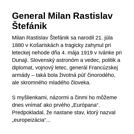
General Milan Rastislav
Štefánik
Milan Rastislav Štefánik sa narodil 21. júla
1880 v Košariskách a tragicky zahynul pri
leteckej nehode dňa 4. mája 1919 v Ivánke pri
Dunaji. Slovenský astronóm a vedec, politik a
diplomat, vojnový letec, generál Francúzskej
armády – taká bola životná púť činorodého,
ale skromného mladého človeka.
S myšlienkami, názormi a činmi ho môžeme
dnes vnímať ako prvého „Európana“.
Predpokladal, že nastane stav, ktorý nazval
„europeizácia“...