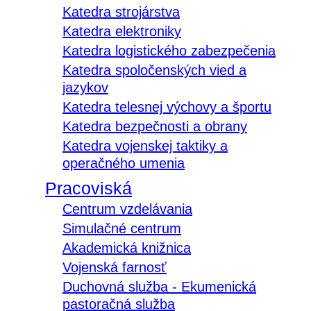
Katedra strojárstva
Katedra elektroniky
Katedra logistického zabezpečenia
Katedra spoločenských vied a
jazykov
Katedra telesnej výchovy a športu
Katedra bezpečnosti a obrany
Katedra vojenskej taktiky a
operačného umenia
Pracoviská
Centrum vzdelávania
Simulačné centrum
Akademická knižnica
Vojenská farnosť
Duchovná služba - Ekumenická
pastoračná služba