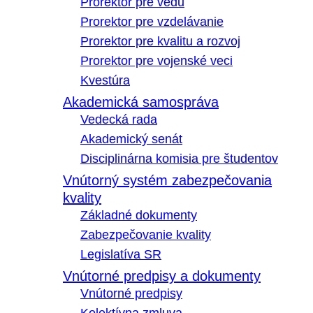
Prorektor pre vedu
Prorektor pre vzdelávanie
Prorektor pre kvalitu a rozvoj
Prorektor pre vojenské veci
Kvestúra
Akademická samospráva
Vedecká rada
Akademický senát
Disciplinárna komisia pre študentov
Vnútorný systém zabezpečovania
kvality
Základné dokumenty
Zabezpečovanie kvality
Legislatíva SR
Vnútorné predpisy a dokumenty
Vnútorné predpisy