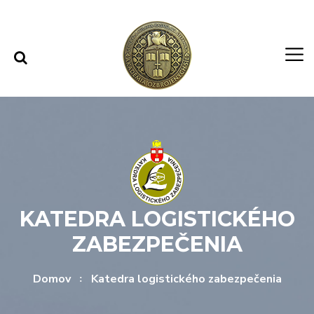
Rovno na obsah
Rovno na menu
KATEDRA LOGISTICKÉHO
ZABEZPEČENIA
Domov
Katedra logistického zabezpečenia