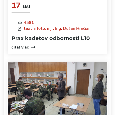
17
MÁJ
4581
text a foto: mjr. Ing. Dušan Hrnčiar
Prax kadetov odbornosti L10
čítať viac