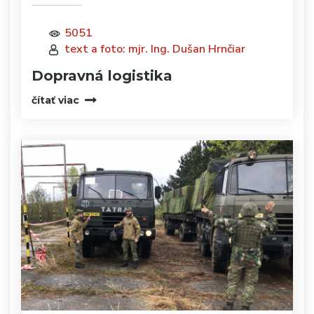
5051
text a foto: mjr. Ing. Dušan Hrnčiar
Dopravná logistika
čítať viac