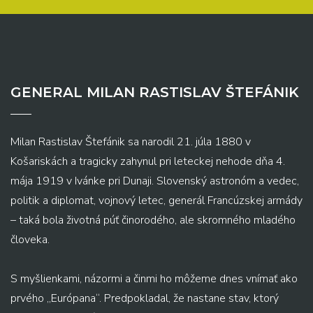
GENERAL MILAN RASTISLAV ŠTEFÁNIK
Milan Rastislav Štefánik sa narodil 21. júla 1880 v
Košariskách a tragicky zahynul pri leteckej nehode dňa 4.
mája 1919 v Ivánke pri Dunaji. Slovenský astronóm a vedec,
politik a diplomat, vojnový letec, generál Francúzskej armády
– taká bola životná púť činorodého, ale skromného mladého
človeka.
S myšlienkami, názormi a činmi ho môžeme dnes vnímať ako
prvého „Európana“. Predpokladal, že nastane stav, ktorý