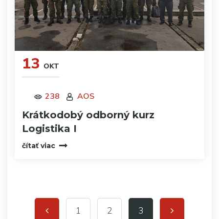
13
OKT
238
AOS
Krátkodobý odborný kurz
Logistika I
čítať viac
1
2
3