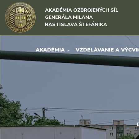
Rovno na obsah
Rovno na menu
AKADÉMIA OZBROJENÝCH SÍL
GENERÁLA MILANA
RASTISLAVA ŠTEFÁNIKA
AKADÉMIA
VZDELÁVANIE A VÝCVI