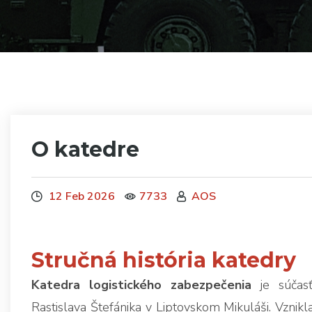
O katedre
12 Feb 2026
7733
AOS
Stručná história katedry
Katedra logistického zabezpečenia
je súčasť
Rastislava Štefánika v Liptovskom Mikuláši. Vznikla