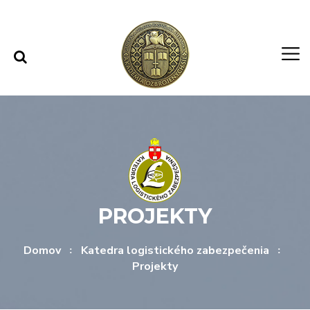
Rovno na obsah
Rovno na menu
PROJEKTY
Domov
Katedra logistického zabezpečenia
Projekty