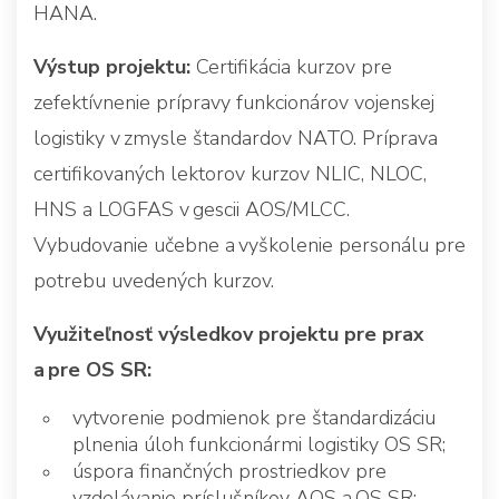
HANA.
Výstup projektu:
Certifikácia kurzov pre
zefektívnenie prípravy funkcionárov vojenskej
logistiky v zmysle štandardov NATO. Príprava
certifikovaných lektorov kurzov NLIC, NLOC,
HNS a LOGFAS v gescii AOS/MLCC.
Vybudovanie učebne a vyškolenie personálu pre
potrebu uvedených kurzov.
Využiteľnosť výsledkov projektu pre prax
a pre OS SR:
vytvorenie podmienok pre štandardizáciu
plnenia úloh funkcionármi logistiky OS SR;
úspora finančných prostriedkov pre
vzdelávanie príslušníkov AOS a OS SR;