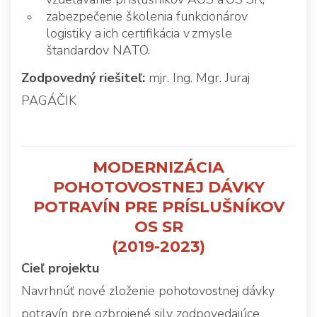
zabezpečenie školenia funkcionárov
logistiky a ich certifikácia v zmysle
štandardov NATO.
Zodpovedný riešiteľ:
mjr. Ing. Mgr. Juraj
PAGÁČIK
MODERNIZÁCIA
POHOTOVOSTNEJ DÁVKY
POTRAVÍN PRE PRÍSLUŠNÍKOV
OS SR
(2019-2023)
Cieľ projektu
Navrhnúť nové zloženie pohotovostnej dávky
potravín pre ozbrojené sily zodpovedajúce