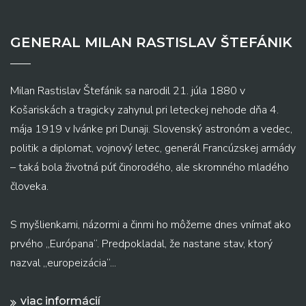
GENERAL MILAN RASTISLAV ŠTEFÁNIK
Milan Rastislav Štefánik sa narodil 21. júla 1880 v
Košariskách a tragicky zahynul pri leteckej nehode dňa 4.
mája 1919 v Ivánke pri Dunaji. Slovenský astronóm a vedec,
politik a diplomat, vojnový letec, generál Francúzskej armády
– taká bola životná púť činorodého, ale skromného mladého
človeka.
S myšlienkami, názormi a činmi ho môžeme dnes vnímať ako
prvého „Európana“. Predpokladal, že nastane stav, ktorý
nazval „europeizácia“...
viac informácií