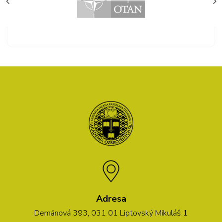
Adresa
Demänová 393, 031 01 Liptovský Mikuláš 1