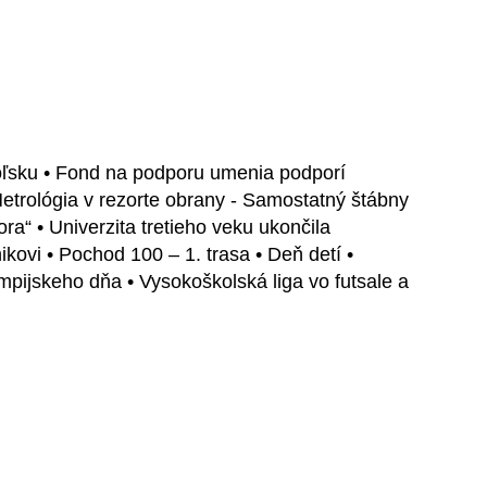
oľsku • Fond na podporu umenia podporí
trológia v rezorte obrany - Samostatný štábny
“ • Univerzita tretieho veku ukončila
ovi • Pochod 100 – 1. trasa • Deň detí •
mpijskeho dňa • Vysokoškolská liga vo futsale a