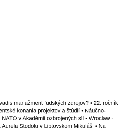
 vadis manažment ľudských zdrojov? • 22. ročník
ntské konania projektov a štúdií • Náučno-
 NATO v Akadémii ozbrojených síl • Wroclaw -
a Aurela Stodolu v Liptovskom Mikuláši • Na