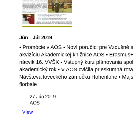
Jún - Júl 2019
• Promócie v AOS • Noví poručíci pre Vzdušné 
akvizíciu Akademickej knižnice AOS • Erasmus+
nácvik 16. VVŠK - Vstupný kurz plánovania spol
akademický rok • V AOS cvičila prieskumná rota
Návšteva loveckého zámočku Hohenlohe • Majstro
florbale
27 Jún 2019
AOS
View