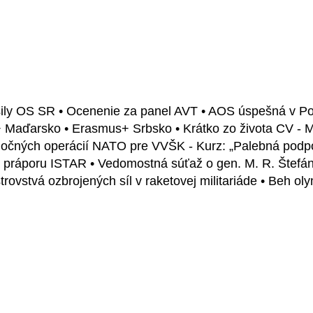
sily OS SR • Ocenenie za panel AVT • AOS úspešná v P
 Maďarsko • Erasmus+ Srbsko • Krátko zo života CV - Me
očných operácií NATO pre VVŠK - Kurz: „Palebná podpora
 práporu ISTAR • Vedomostná súťaž o gen. M. R. Štefánik
vstvá ozbrojených síl v raketovej militariáde • Beh oly