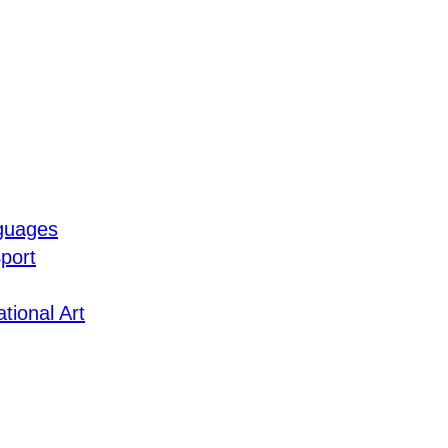
guages
port
tional Art