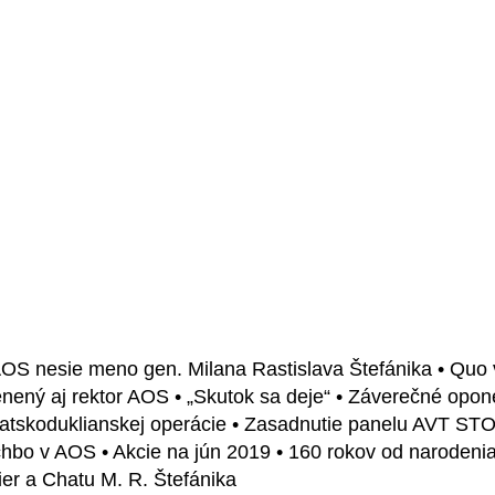
 AOS nesie meno gen. Milana Rastislava Štefánika • Quo
nený aj rektor AOS • „Skutok sa deje“ • Záverečné opone
atskoduklianskej operácie • Zasadnutie panelu AVT STO
rchbo v AOS • Akcie na jún 2019 • 160 rokov od narodeni
er a Chatu M. R. Štefánika