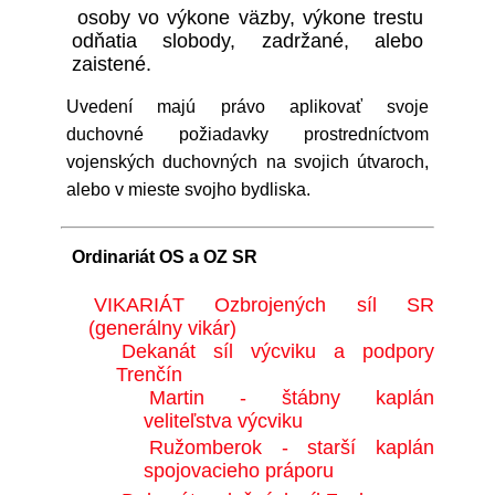
osoby vo výkone väzby, výkone trestu
odňatia slobody, zadržané, alebo
zaistené.
Uvedení majú právo aplikovať svoje
duchovné požiadavky prostredníctvom
vojenských duchovných na svojich útvaroch,
alebo v mieste svojho bydliska.
Ordinariát OS a OZ SR
VIKARIÁT Ozbrojených síl SR
(generálny vikár)
Dekanát síl výcviku a podpory
Trenčín
Martin - štábny kaplán
veliteľstva výcviku
Ružomberok - starší kaplán
spojovacieho práporu