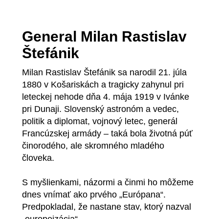
General Milan Rastislav
Štefánik
Milan Rastislav Štefánik sa narodil 21. júla
1880 v Košariskách a tragicky zahynul pri
leteckej nehode dňa 4. mája 1919 v Ivánke
pri Dunaji. Slovenský astronóm a vedec,
politik a diplomat, vojnový letec, generál
Francúzskej armády – taká bola životná púť
činorodého, ale skromného mladého
človeka.
S myšlienkami, názormi a činmi ho môžeme
dnes vnímať ako prvého „Európana“.
Predpokladal, že nastane stav, ktorý nazval
„europeizácia“...