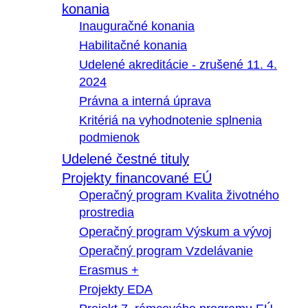
konania
Inauguračné konania
Habilitačné konania
Udelené akreditácie - zrušené 11. 4.
2024
Právna a interná úprava
Kritériá na vyhodnotenie splnenia
podmienok
Udelené čestné tituly
Projekty financované EÚ
Operačný program Kvalita životného
prostredia
Operačný program Výskum a vývoj
Operačný program Vzdelávanie
Erasmus +
Projekty EDA