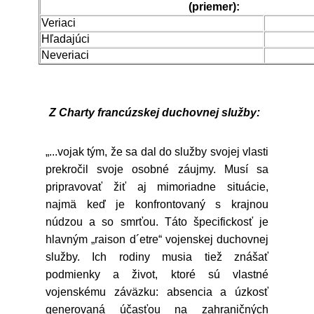
(priemer):
Veriaci
Hľadajúci
Neveriaci
Z Charty francúzskej duchovnej služby:
„...vojak tým, že sa dal do služby svojej vlasti
prekročil svoje osobné záujmy. Musí sa
pripravovať žiť aj mimoriadne situácie,
najmä keď je konfrontovaný s krajnou
núdzou a so smrťou. Táto špecifickosť je
hlavným „raison d´etre“ vojenskej duchovnej
služby. Ich rodiny musia tiež znášať
podmienky a život, ktoré sú vlastné
vojenskému záväzku: absencia a úzkosť
generovaná účasťou na zahraničných