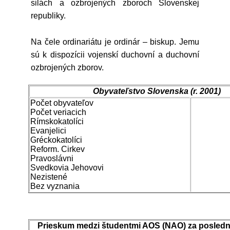
silách a ozbrojených zboroch Slovenskej
republiky.
Na čele ordinariátu je ordinár – biskup. Jemu
sú k dispozícii vojenskí duchovní a duchovní
ozbrojených zborov.
Obyvateľstvo Slovenska (r. 2001)
Počet obyvateľov
Počet veriacich
Rímskokatolíci
Evanjelici
Gréckokatolíci
Reform. Cirkev
Pravoslávni
Svedkovia Jehovovi
Nezistené
Bez vyznania
Prieskum medzi študentmi AOS (NAO) za posledn