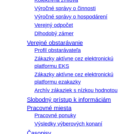
Kolektívna zmluva
Výročné správy o činnosti
Výročné správy o hospodárení
Verejný odpočet
Dlhodobý zámer
Verejné obstarávanie
Profil obstarávateľa
Zákazky aktívne cez elektronickú
platformu EKS
Zákazky aktívne cez elektronickú
platformu ezakazky
Archív zákaziek s nízkou hodnotou
Slobodný prístup k informáciám
Pracovné miesta
Pracovné ponuky
Výsledky výberových konaní
Časopisy