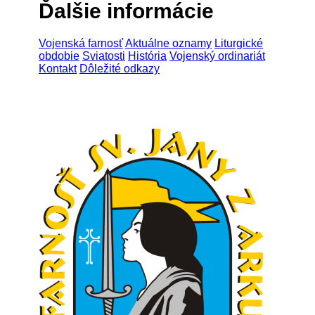
Ďalšie informácie
Vojenská farnosť
Aktuálne oznamy
Liturgické
obdobie
Sviatosti
História
Vojenský ordinariát
Kontakt
Dôležité odkazy