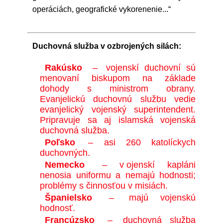
operáciách, geografické vykorenenie...“
Duchovná služba v ozbrojených silách:
Rakúsko
–
vojenskí duchovní sú
menovaní biskupom na základe
dohody s ministrom obrany.
Evanjelickú duchovnú službu vedie
evanjelický vojenský superintendent.
Pripravuje sa aj islamská vojenská
duchovná služba.
Poľsko
– asi 260 katolíckych
duchovných.
Nemecko
– v
ojenskí kapláni
nenosia uniformu a nemajú hodnosti;
problémy s činnosťou v misiách.
Španielsko
–
majú vojenskú
hodnosť.
Francúzsko
–
duchovná služba