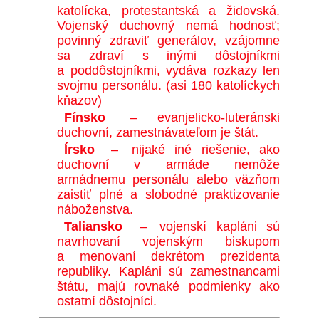
katolícka, protestantská a židovská.
Vojenský duchovný nemá hodnosť;
povinný zdraviť generálov, vzájomne
sa zdraví s inými dôstojníkmi
a poddôstojníkmi, vydáva rozkazy len
svojmu personálu. (asi 180 katolíckych
kňazov)
Fínsko
–
evanjelicko-luteránski
duchovní, zamestnávateľom je štát.
Írsko
–
nijaké iné riešenie, ako
duchovní v armáde nemôže
armádnemu personálu alebo väzňom
zaistiť plné a slobodné praktizovanie
náboženstva.
Taliansko
–
vojenskí kapláni sú
navrhovaní vojenským biskupom
a menovaní dekrétom prezidenta
republiky. Kapláni sú zamestnancami
štátu, majú rovnaké podmienky ako
ostatní dôstojníci.