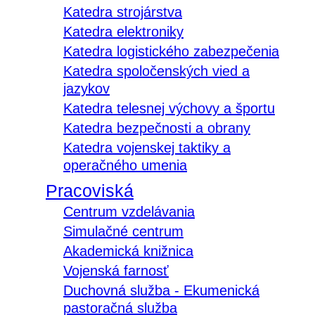
Katedra strojárstva
Katedra elektroniky
Katedra logistického zabezpečenia
Katedra spoločenských vied a
jazykov
Katedra telesnej výchovy a športu
Katedra bezpečnosti a obrany
Katedra vojenskej taktiky a
operačného umenia
Pracoviská
Centrum vzdelávania
Simulačné centrum
Akademická knižnica
Vojenská farnosť
Duchovná služba - Ekumenická
pastoračná služba