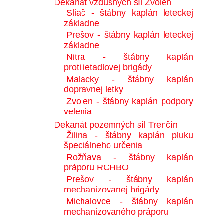
Dekanát vzdušných síl Zvolen
Sliač - štábny kaplán leteckej
základne
Prešov - štábny kaplán leteckej
základne
Nitra - štábny kaplán
protilietadlovej brigády
Malacky - štábny kaplán
dopravnej letky
Zvolen - štábny kaplán podpory
velenia
Dekanát pozemných síl Trenčín
Žilina - štábny kaplán pluku
špeciálneho určenia
Rožňava - štábny kaplán
práporu RCHBO
Prešov - štábny kaplán
mechanizovanej brigády
Michalovce - štábny kaplán
mechanizovaného práporu