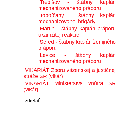
Trebišov - štábny kaplán
mechanizovaného práporu
Topoľčany - štábny kaplán
mechanizovanej brigády
Martin - štábny kaplán práporu
okamžitej reakcie
Sereď - štábny kaplán ženijného
práporu
Levice - štábny kaplán
mechanizovaného práporu
VIKARIÁT Zboru väzenskej a justičnej
stráže SR (vikár)
VIKARIÁT Ministerstva vnútra SR
(vikár)
zdieľať: