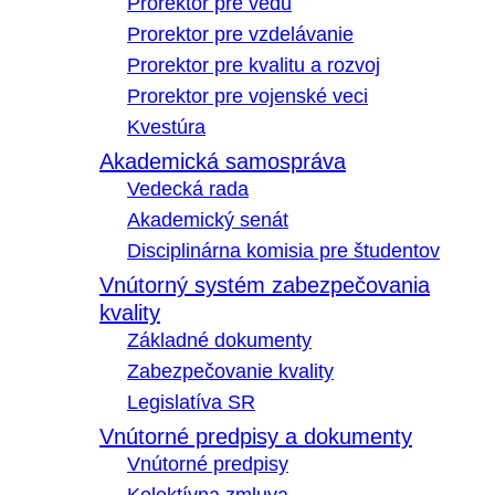
Prorektor pre vedu
Prorektor pre vzdelávanie
Prorektor pre kvalitu a rozvoj
Prorektor pre vojenské veci
Kvestúra
Akademická samospráva
Vedecká rada
Akademický senát
Disciplinárna komisia pre študentov
Vnútorný systém zabezpečovania
kvality
Základné dokumenty
Zabezpečovanie kvality
Legislatíva SR
Vnútorné predpisy a dokumenty
Vnútorné predpisy