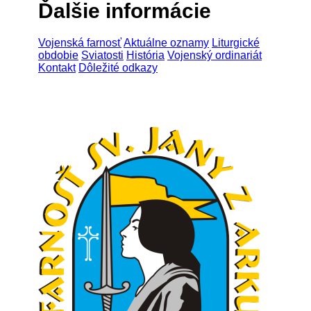
Ďalšie informácie
Vojenská farnosť
Aktuálne oznamy
Liturgické
obdobie
Sviatosti
História
Vojenský ordinariát
Kontakt
Dôležité odkazy