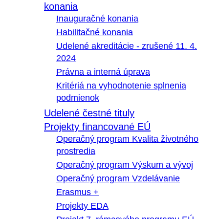
konania
Inauguračné konania
Habilitačné konania
Udelené akreditácie - zrušené 11. 4.
2024
Právna a interná úprava
Kritériá na vyhodnotenie splnenia
podmienok
Udelené čestné tituly
Projekty financované EÚ
Operačný program Kvalita životného
prostredia
Operačný program Výskum a vývoj
Operačný program Vzdelávanie
Erasmus +
Projekty EDA