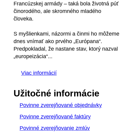
Francúzskej armády – taká bola životná púť
činorodého, ale skromného mladého
človeka.
S myšlienkami, názormi a činmi ho môžeme
dnes vnímať ako prvého „Európana“.
Predpokladal, že nastane stav, ktorý nazval
„europeizácia“...
Viac informácií
Užitočné informácie
Povinne zverejňované objednávky
Povinne zverejňované faktúry
Povinné zverejňovanie zmlúv