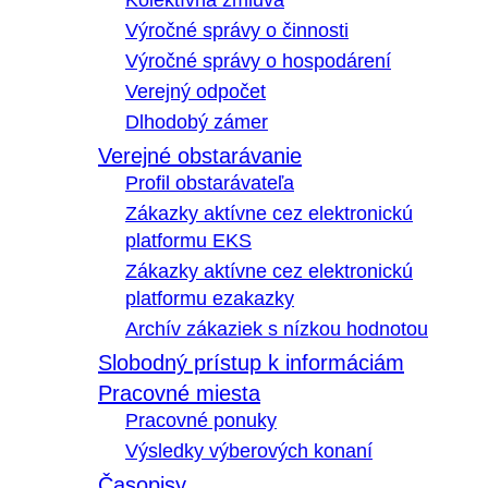
Kolektívna zmluva
Výročné správy o činnosti
Výročné správy o hospodárení
Verejný odpočet
Dlhodobý zámer
Verejné obstarávanie
Profil obstarávateľa
Zákazky aktívne cez elektronickú
platformu EKS
Zákazky aktívne cez elektronickú
platformu ezakazky
Archív zákaziek s nízkou hodnotou
Slobodný prístup k informáciám
Pracovné miesta
Pracovné ponuky
Výsledky výberových konaní
Časopisy