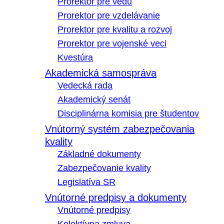
Prorektor pre vedu
Prorektor pre vzdelávanie
Prorektor pre kvalitu a rozvoj
Prorektor pre vojenské veci
Kvestúra
Akademická samospráva
Vedecká rada
Akademický senát
Disciplinárna komisia pre študentov
Vnútorný systém zabezpečovania
kvality
Základné dokumenty
Zabezpečovanie kvality
Legislatíva SR
Vnútorné predpisy a dokumenty
Vnútorné predpisy