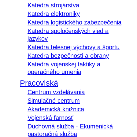
Katedra strojárstva
Katedra elektroniky
Katedra logistického zabezpečenia
Katedra spoločenských vied a
jazykov
Katedra telesnej výchovy a športu
Katedra bezpečnosti a obrany
Katedra vojenskej taktiky a
operačného umenia
Pracoviská
Centrum vzdelávania
Simulačné centrum
Akademická knižnica
Vojenská farnosť
Duchovná služba - Ekumenická
pastoračná služba