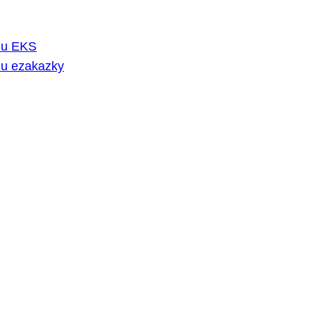
rmu EKS
mu ezakazky