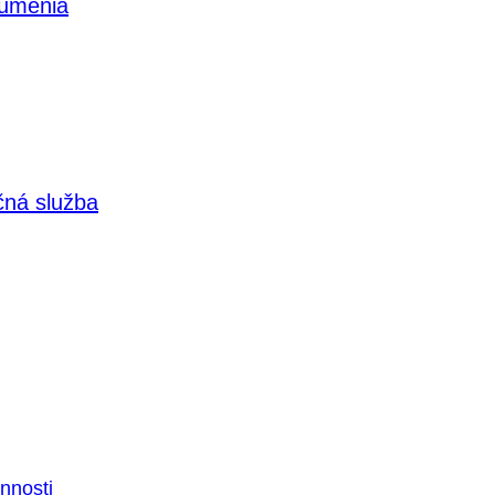
 umenia
čná služba
nnosti