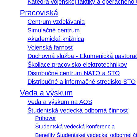
Katedra vojenskej taktiky a operačného
Pracoviská
Centrum vzdelávania
Simulačné centrum
Akademická knižnica
Vojenská farnosť
Duchovná služba - Ekumenická pastora
Školiace pracovisko elektrotechnikov
Distribučné centrum NATO a STO
Distribučné a informačné stredisko STO
Veda a výskum
Veda a výskum na AOS
Študentská vedecká odborná činnosť
Príhovor
Študentská vedecká konferencia
Benefity Študentskej vedeckej odbornej či