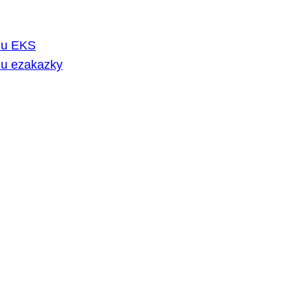
rmu EKS
mu ezakazky