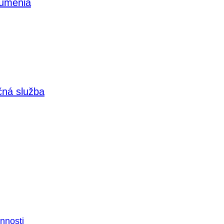
 umenia
čná služba
nnosti