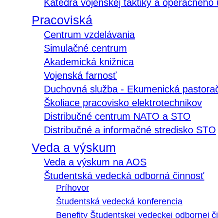
Katedra vojenskej taktiky a operačného
Pracoviská
Centrum vzdelávania
Simulačné centrum
Akademická knižnica
Vojenská farnosť
Duchovná služba - Ekumenická pastora
Školiace pracovisko elektrotechnikov
Distribučné centrum NATO a STO
Distribučné a informačné stredisko STO
Veda a výskum
Veda a výskum na AOS
Študentská vedecká odborná činnosť
Príhovor
Študentská vedecká konferencia
Benefity Študentskej vedeckej odbornej či