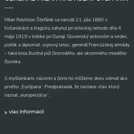
Milan Rastislav Štefánik sa narodil 21. júla 1880 v
Košariskách a tragicky zahynul pri leteckej nehode dňa 4.
mája 1919 v Ivánke pri Dunaji. Slovenský astronóm a vedec,
politik a diplomat, vojnový letec, generál Francúzskej armády
– taká bola životná púť činorodého, ale skromného mladého
človeka.
S myšlienkami, názormi a činmi ho môžeme dnes vnímať ako
prvého „Európana“. Predpokladal, že nastane stav, ktorý
nazval „europeizácia“...
viac informácií