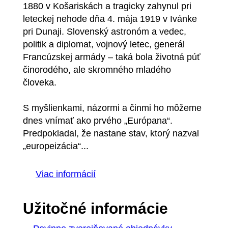
1880 v Košariskách a tragicky zahynul pri
leteckej nehode dňa 4. mája 1919 v Ivánke
pri Dunaji. Slovenský astronóm a vedec,
politik a diplomat, vojnový letec, generál
Francúzskej armády – taká bola životná púť
činorodého, ale skromného mladého
človeka.
S myšlienkami, názormi a činmi ho môžeme
dnes vnímať ako prvého „Európana“.
Predpokladal, že nastane stav, ktorý nazval
„europeizácia“...
Viac informácií
Užitočné informácie