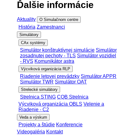
Ďalšie informácie
Aktuality
O Simulačnom centre
História
Zamestnanci
Simulátory
CAx systémy
Simulátor konštruktívnej simulácie
Simulátor
zosadnutej pechoty - TLS
Simulátor vozidiel
- RVS
Komunikátor astra
Výcviková organizácia RLP
Riadenie letovej prevádzky
Simulátor APPR
Simulátor TWR
Simulátor OAT
Strelecké simulátory
Strelnica STING
CQB Strelnica
Výcviková organizácia OBLS
Velenie a
Riadenie - C2
Veda a výskum
Projekty a štúdie
Konferencie
Videogaléria
Kontakt