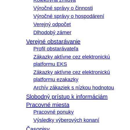
Kolektívna zmluva
Výročné správy o činnosti
Výročné správy o hospodárení
Verejný odpočet
Dlhodobý zámer
Verejné obstarávanie
Profil obstarávateľa
Zákazky aktívne cez elektronickú
platformu EKS
Zákazky aktívne cez elektronickú
platformu ezakazky
Archív zákaziek s nízkou hodnotou
Slobodný prístup k informáciám
Pracovné miesta
Pracovné ponuky
Výsledky výberových konaní
Časopisy