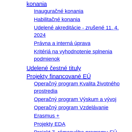
konania
Inauguračné konania
Habilitačné konania
Udelené akreditácie - zrušené 11. 4.
2024
Právna a interná úprava
Kritériá na vyhodnotenie splnenia
podmienok
Udelené čestné tituly
Projekty financované EÚ
Operačný program Kvalita životného
prostredia
Operačný program Výskum a vývoj
Operačný program Vzdelávanie
Erasmus +
Projekty EDA