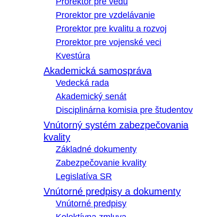
Prorektor pre vedu
Prorektor pre vzdelávanie
Prorektor pre kvalitu a rozvoj
Prorektor pre vojenské veci
Kvestúra
Akademická samospráva
Vedecká rada
Akademický senát
Disciplinárna komisia pre študentov
Vnútorný systém zabezpečovania
kvality
Základné dokumenty
Zabezpečovanie kvality
Legislatíva SR
Vnútorné predpisy a dokumenty
Vnútorné predpisy