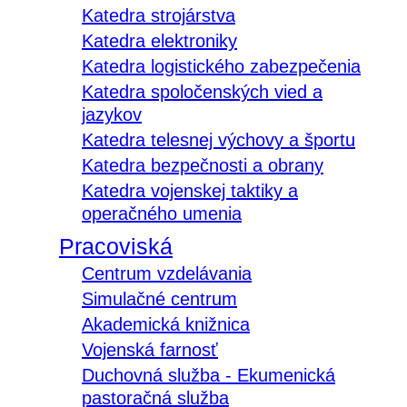
Katedra strojárstva
Katedra elektroniky
Katedra logistického zabezpečenia
Katedra spoločenských vied a
jazykov
Katedra telesnej výchovy a športu
Katedra bezpečnosti a obrany
Katedra vojenskej taktiky a
operačného umenia
Pracoviská
Centrum vzdelávania
Simulačné centrum
Akademická knižnica
Vojenská farnosť
Duchovná služba - Ekumenická
pastoračná služba