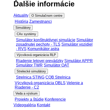
Ďalšie informácie
Aktuality
O Simulačnom centre
História
Zamestnanci
Simulátory
CAx systémy
Simulátor konštruktívnej simulácie
Simulátor
zosadnutej pechoty - TLS
Simulátor vozidiel
- RVS
Komunikátor astra
Výcviková organizácia RLP
Riadenie letovej prevádzky
Simulátor APPR
Simulátor TWR
Simulátor OAT
Strelecké simulátory
Strelnica STING
CQB Strelnica
Výcviková organizácia OBLS
Velenie a
Riadenie - C2
Veda a výskum
Projekty a štúdie
Konferencie
Videogaléria
Kontakt