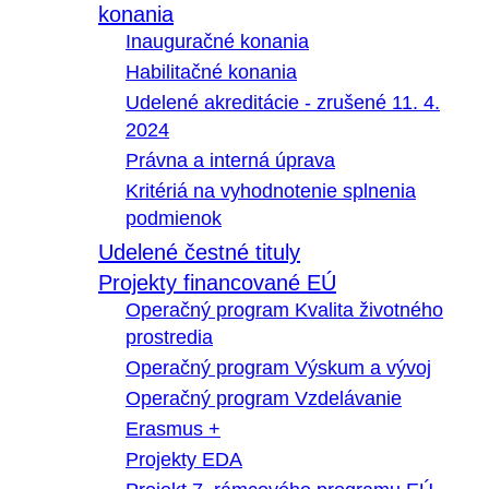
konania
Inauguračné konania
Habilitačné konania
Udelené akreditácie - zrušené 11. 4.
2024
Právna a interná úprava
Kritériá na vyhodnotenie splnenia
podmienok
Udelené čestné tituly
Projekty financované EÚ
Operačný program Kvalita životného
prostredia
Operačný program Výskum a vývoj
Operačný program Vzdelávanie
Erasmus +
Projekty EDA