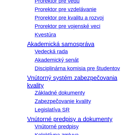
Prorektor pre vedu
Prorektor pre vzdelávanie
Prorektor pre kvalitu a rozvoj
Prorektor pre vojenské veci
Kvestúra
Akademická samospráva
Vedecká rada
Akademický senát
Disciplinárna komisia pre študentov
Vnútorný systém zabezpečovania
kvality
Základné dokumenty
Zabezpečovanie kvality
Legislatíva SR
Vnútorné predpisy a dokumenty
Vnútorné predpisy