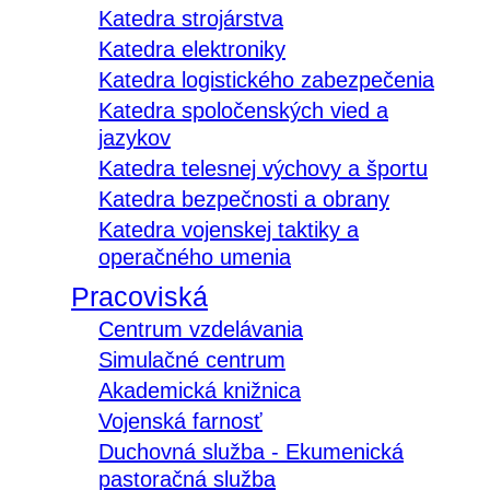
Katedra strojárstva
Katedra elektroniky
Katedra logistického zabezpečenia
Katedra spoločenských vied a
jazykov
Katedra telesnej výchovy a športu
Katedra bezpečnosti a obrany
Katedra vojenskej taktiky a
operačného umenia
Pracoviská
Centrum vzdelávania
Simulačné centrum
Akademická knižnica
Vojenská farnosť
Duchovná služba - Ekumenická
pastoračná služba