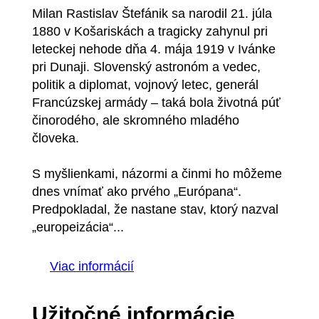
Milan Rastislav Štefánik sa narodil 21. júla
1880 v Košariskách a tragicky zahynul pri
leteckej nehode dňa 4. mája 1919 v Ivánke
pri Dunaji. Slovenský astronóm a vedec,
politik a diplomat, vojnový letec, generál
Francúzskej armády – taká bola životná púť
činorodého, ale skromného mladého
človeka.
S myšlienkami, názormi a činmi ho môžeme
dnes vnímať ako prvého „Európana“.
Predpokladal, že nastane stav, ktorý nazval
„europeizácia“...
Viac informácií
Užitočné informácie