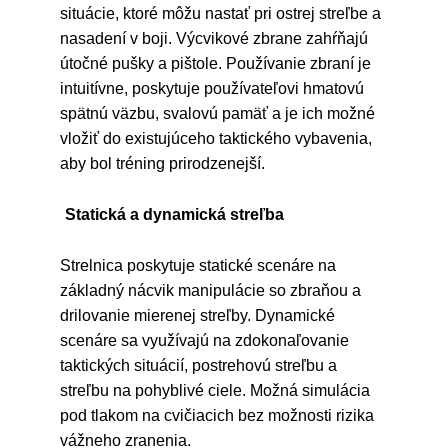
situácie, ktoré môžu nastať pri ostrej streľbe a
nasadení v boji. Výcvikové zbrane zahŕňajú
útočné pušky a pištole. Používanie zbraní je
intuitívne, poskytuje používateľovi hmatovú
spätnú väzbu, svalovú pamäť a je ich možné
vložiť do existujúceho taktického vybavenia,
aby bol tréning prirodzenejší.
Statická a dynamická streľba
Strelnica poskytuje statické scenáre na
základný nácvik manipulácie so zbraňou a
drilovanie mierenej streľby. Dynamické
scenáre sa využívajú na zdokonaľovanie
taktických situácií, postrehovú streľbu a
streľbu na pohyblivé ciele. Možná simulácia
pod tlakom na cvičiacich bez možnosti rizika
vážneho zranenia.