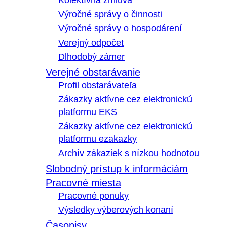
Kolektívna zmluva
Výročné správy o činnosti
Výročné správy o hospodárení
Verejný odpočet
Dlhodobý zámer
Verejné obstarávanie
Profil obstarávateľa
Zákazky aktívne cez elektronickú
platformu EKS
Zákazky aktívne cez elektronickú
platformu ezakazky
Archív zákaziek s nízkou hodnotou
Slobodný prístup k informáciám
Pracovné miesta
Pracovné ponuky
Výsledky výberových konaní
Časopisy