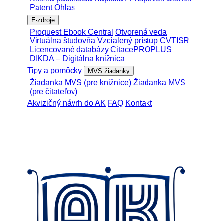
Patent
Ohlas
E-zdroje
Proquest Ebook Central
Otvorená veda
Virtuálna študovňa
Vzdialený prístup CVTISR
Licencované databázy
CitacePROPLUS
DIKDA – Digitálna knižnica
Tipy a pomôcky
MVS žiadanky
Žiadanka MVS (pre knižnice)
Žiadanka MVS
(pre čitateľov)
Akvizičný návrh do AK
FAQ
Kontakt