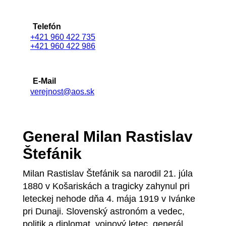
Telefón
+421 960 422 735
+421 960 422 986
E-Mail
verejnost@aos.sk
General Milan Rastislav
Štefánik
Milan Rastislav Štefánik sa narodil 21. júla
1880 v Košariskách a tragicky zahynul pri
leteckej nehode dňa 4. mája 1919 v Ivánke
pri Dunaji. Slovenský astronóm a vedec,
politik a diplomat, vojnový letec, generál