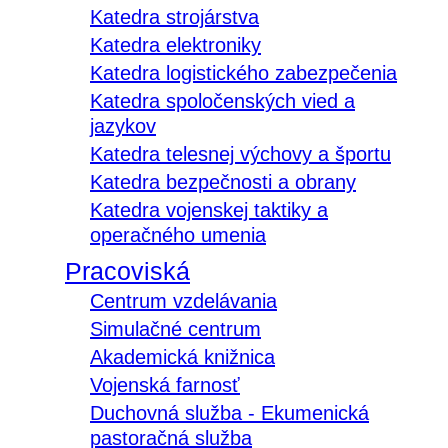
Katedra strojárstva
Katedra elektroniky
Katedra logistického zabezpečenia
Katedra spoločenských vied a
jazykov
Katedra telesnej výchovy a športu
Katedra bezpečnosti a obrany
Katedra vojenskej taktiky a
operačného umenia
Pracoviská
Centrum vzdelávania
Simulačné centrum
Akademická knižnica
Vojenská farnosť
Duchovná služba - Ekumenická
pastoračná služba