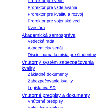
Prorektor pre vedu
Prorektor pre vzdelávanie
Prorektor pre kvalitu a rozvoj
Prorektor pre vojenské veci
Kvestúra
Akademická samospráva
Vedecká rada
Akademický senát
Disciplinárna komisia pre študentov
Vnútorný systém zabezpečovania
kvality
Základné dokumenty
Zabezpečovanie kvality
Legislatíva SR
Vnútorné predpisy a dokumenty
Vnútorné predpisy