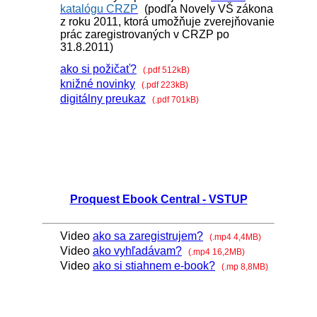
katalógu CRZP
(podľa Novely VŠ zákona
z roku 2011, ktorá umožňuje zverejňovanie
prác zaregistrovaných v CRZP po
31.8.2011)
ako si požičať?
(.pdf 512kB)
knižné novinky
(.pdf 223kB)
digitálny preukaz
(.pdf 701kB)
Proquest Ebook Central - VSTUP
Video
ako sa zaregistrujem?
(.mp4 4,4MB)
Video
ako vyhľadávam?
(.mp4 16,2MB)
Video
ako si stiahnem e-book?
(.mp 8,8MB)