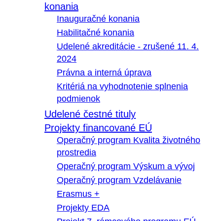
konania
Inauguračné konania
Habilitačné konania
Udelené akreditácie - zrušené 11. 4.
2024
Právna a interná úprava
Kritériá na vyhodnotenie splnenia
podmienok
Udelené čestné tituly
Projekty financované EÚ
Operačný program Kvalita životného
prostredia
Operačný program Výskum a vývoj
Operačný program Vzdelávanie
Erasmus +
Projekty EDA