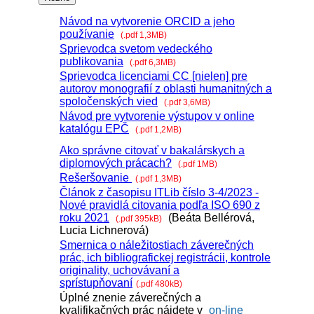
Návod na vytvorenie ORCID a jeho
používanie
(.pdf 1,3MB)
Sprievodca svetom vedeckého
publikovania
(.pdf 6,3MB)
Sprievodca licenciami CC [nielen] pre
autorov monografií z oblasti humanitných a
spoločenských vied
(.pdf 3,6MB)
Návod pre vytvorenie výstupov v online
katalógu EPČ
(.pdf 1,2MB)
Ako správne citovať v bakalárskych a
diplomových prácach?
(.pdf 1MB)
Rešeršovanie
(.pdf 1,3MB)
Článok z časopisu ITLib číslo 3-4/2023 -
Nové pravidlá citovania podľa ISO 690 z
roku 2021
(Beáta Bellérová,
(.pdf 395kB)
Lucia Lichnerová)
Smernica o náležitostiach záverečných
prác, ich bibliografickej registrácii, kontrole
originality, uchovávaní a
sprístupňovaní
(.pdf 480kB)
Úplné znenie záverečných a
kvalifikačných prác nájdete v
on-line