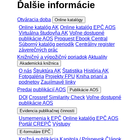
Ďalšie informácie
Otváracia doba
Online katalógy
Online katalóg AK
Online katalóg EPČ AOS
Virtuálna študovňa AK
Voľne dostupné
publikácie AOS
Proquest Ebook Central
Súborný katalóg periodík
Centrálny register
záverečných prác
Knižničný a výpožičný poriadok
Aktuality
Akademická knižnica
O nás
Štruktúra AK
Štatistika
História AK
Fotogaléria
Projekty FPU
Kniha prianí a
podnetov
Zaujímavé linky
Predaj publikácií AOS
Publikácie AOS
DOI
Crossref Similarity Check
Voľne dostupné
publikácie AOS
Evidencia publikačnej činnosti
Usmernenia k EPČ
Online katalóg EPČ AOS
Portál CREPČ
Výstupy
E-formuláre EPČ
Knižná publikácia
Kapitola / Príspevok
Článok