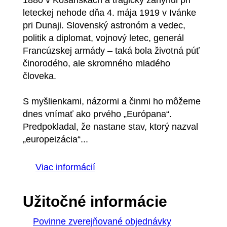
leteckej nehode dňa 4. mája 1919 v Ivánke
pri Dunaji. Slovenský astronóm a vedec,
politik a diplomat, vojnový letec, generál
Francúzskej armády – taká bola životná púť
činorodého, ale skromného mladého
človeka.
S myšlienkami, názormi a činmi ho môžeme
dnes vnímať ako prvého „Európana“.
Predpokladal, že nastane stav, ktorý nazval
„europeizácia“...
Viac informácií
Užitočné informácie
Povinne zverejňované objednávky