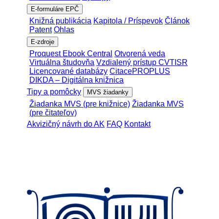
E-formuláre EPČ
Knižná publikácia
Kapitola / Príspevok
Článok
Patent
Ohlas
E-zdroje
Proquest Ebook Central
Otvorená veda
Virtuálna študovňa
Vzdialený prístup CVTISR
Licencované databázy
CitacePROPLUS
DIKDA – Digitálna knižnica
Tipy a pomôcky
MVS žiadanky
Žiadanka MVS (pre knižnice)
Žiadanka MVS
(pre čitateľov)
Akvizičný návrh do AK
FAQ
Kontakt