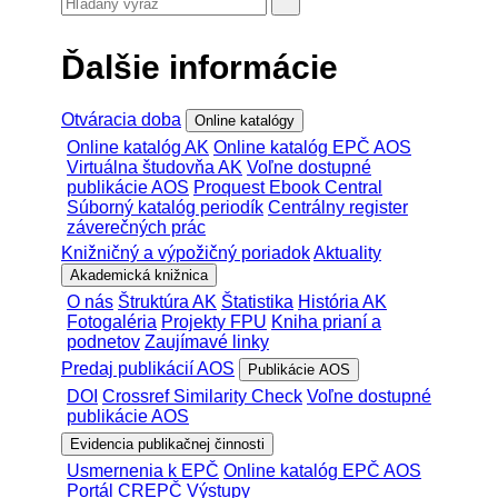
Ďalšie informácie
Otváracia doba
Online katalógy
Online katalóg AK
Online katalóg EPČ AOS
Virtuálna študovňa AK
Voľne dostupné
publikácie AOS
Proquest Ebook Central
Súborný katalóg periodík
Centrálny register
záverečných prác
Knižničný a výpožičný poriadok
Aktuality
Akademická knižnica
O nás
Štruktúra AK
Štatistika
História AK
Fotogaléria
Projekty FPU
Kniha prianí a
podnetov
Zaujímavé linky
Predaj publikácií AOS
Publikácie AOS
DOI
Crossref Similarity Check
Voľne dostupné
publikácie AOS
Evidencia publikačnej činnosti
Usmernenia k EPČ
Online katalóg EPČ AOS
Portál CREPČ
Výstupy