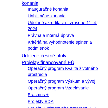
konania
Inauguračné konania
Habilitačné konania
Udelené akreditácie - zrušené 11. 4.
2024
Právna a interná úprava
Kritériá na vyhodnotenie splnenia
podmienok
Udelené čestné tituly
Projekty financované EÚ
Operačný program Kvalita životného
prostredia
Operačný program Výskum a vývoj
Operačný program Vzdelávanie
Erasmus +
Projekty EDA