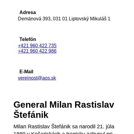
Adresa
Demänová 393, 031 01 Liptovský Mikuláš 1
Telefón
+421 960 422 735
+421 960 422 986
E-Mail
verejnost@aos.sk
General Milan Rastislav
Štefánik
Milan Rastislav Štefánik sa narodil 21. júla
1880 v Košariskách a tragicky zahynul pri