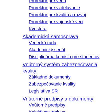
Prorektor pre vedu
Prorektor pre vzdelávanie
Prorektor pre kvalitu a rozvoj
Prorektor pre vojenské veci
Kvestúra
Akademická samospráva
Vedecká rada
Akademický senát
Disciplinárna komisia pre študentov
Vnútorný systém zabezpečovania
kvality
Základné dokumenty
Zabezpečovanie kvality
Legislatíva SR
Vnútorné predpisy a dokumenty
Vnútorné predpisy