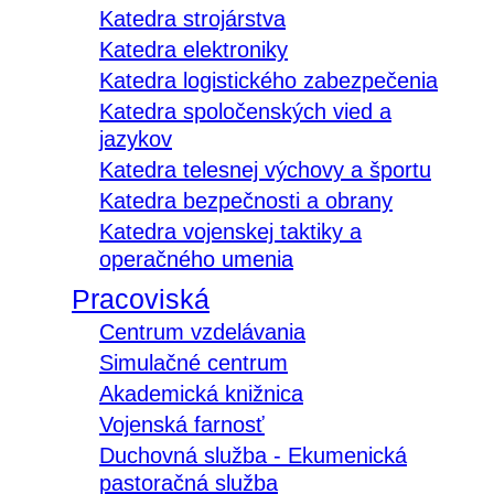
Katedra strojárstva
Katedra elektroniky
Katedra logistického zabezpečenia
Katedra spoločenských vied a
jazykov
Katedra telesnej výchovy a športu
Katedra bezpečnosti a obrany
Katedra vojenskej taktiky a
operačného umenia
Pracoviská
Centrum vzdelávania
Simulačné centrum
Akademická knižnica
Vojenská farnosť
Duchovná služba - Ekumenická
pastoračná služba