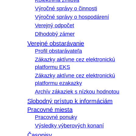
Kolektívna zmluva
Výročné správy o činnosti
Výročné správy o hospodárení
Verejný odpočet
Dlhodobý zámer
Verejné obstarávanie
Profil obstarávateľa
Zákazky aktívne cez elektronickú
platformu EKS
Zákazky aktívne cez elektronickú
platformu ezakazky
Archív zákaziek s nízkou hodnotou
Slobodný prístup k informáciám
Pracovné miesta
Pracovné ponuky
Výsledky výberových konaní
Časopisy