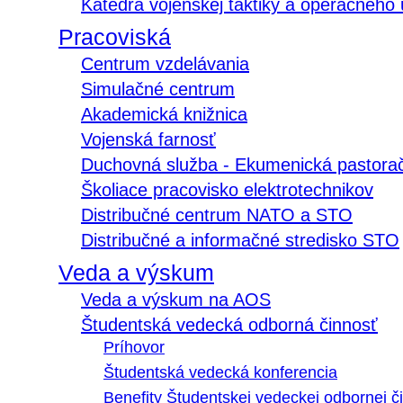
Katedra vojenskej taktiky a operačného
Pracoviská
Centrum vzdelávania
Simulačné centrum
Akademická knižnica
Vojenská farnosť
Duchovná služba - Ekumenická pastora
Školiace pracovisko elektrotechnikov
Distribučné centrum NATO a STO
Distribučné a informačné stredisko STO
Veda a výskum
Veda a výskum na AOS
Študentská vedecká odborná činnosť
Príhovor
Študentská vedecká konferencia
Benefity Študentskej vedeckej odbornej či