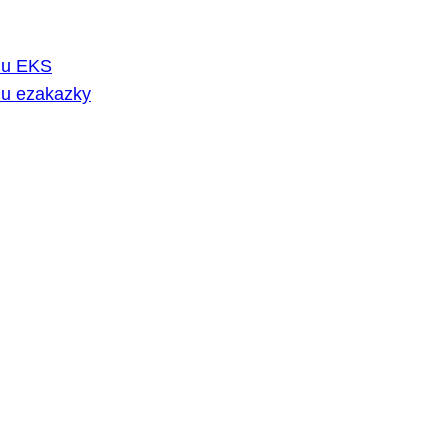
rmu EKS
mu ezakazky