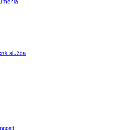
 umenia
čná služba
nnosti