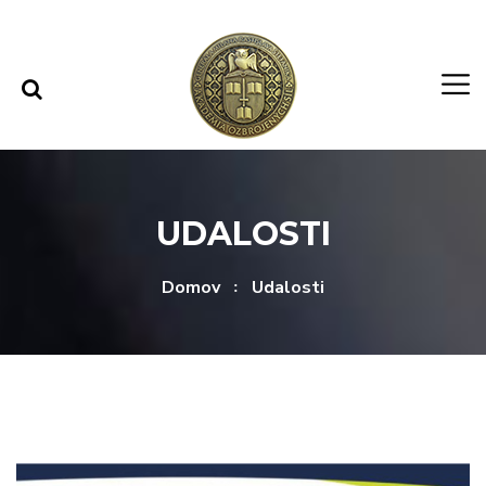
Rovno na obsah
Rovno na menu
UDALOSTI
Domov
Udalosti