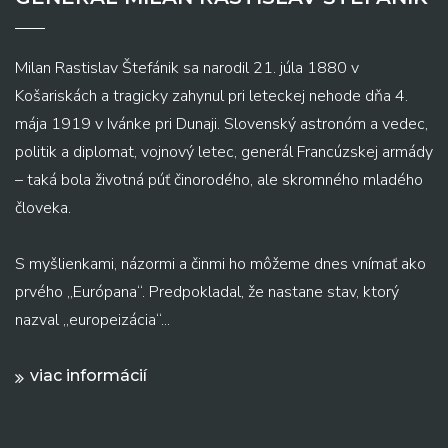
Milan Rastislav Štefánik sa narodil 21. júla 1880 v
Košariskách a tragicky zahynul pri leteckej nehode dňa 4.
mája 1919 v Ivánke pri Dunaji. Slovenský astronóm a vedec,
politik a diplomat, vojnový letec, generál Francúzskej armády
– taká bola životná púť činorodého, ale skromného mladého
človeka.
S myšlienkami, názormi a činmi ho môžeme dnes vnímať ako
prvého „Európana“. Predpokladal, že nastane stav, ktorý
nazval „europeizácia“...
viac informácií