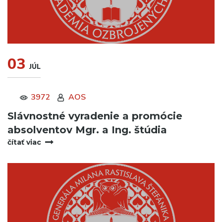
03
JÚL
3972
AOS
Slávnostné vyradenie a promócie
absolventov Mgr. a Ing. štúdia
čítať viac