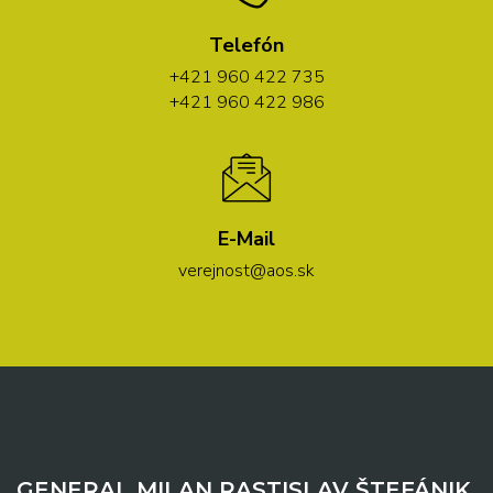
Telefón
+421 960 422 735
+421 960 422 986
E-Mail
verejnost@aos.sk
GENERAL MILAN RASTISLAV ŠTEFÁNIK