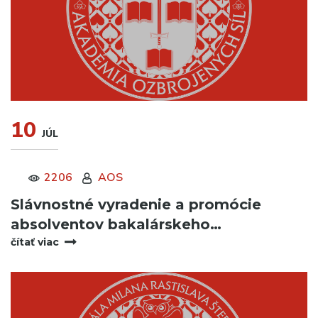
10
JÚL
2206
AOS
Slávnostné vyradenie a promócie
absolventov bakalárskeho…
čítať viac