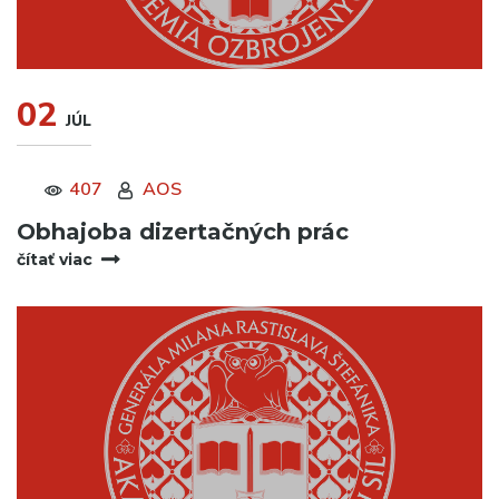
02
JÚL
407
AOS
Obhajoba dizertačných prác
čítať viac