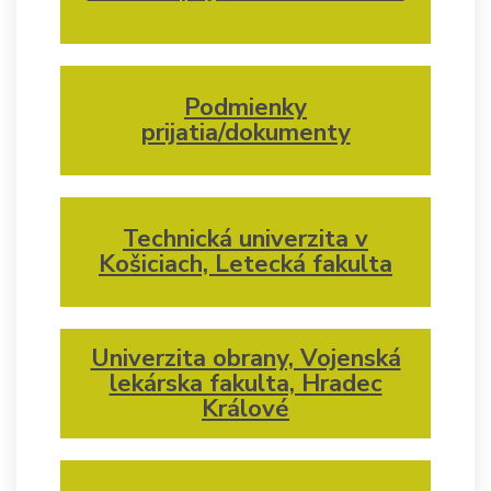
Podmienky
prijatia/dokumenty
Technická univerzita v
Košiciach, Letecká fakulta
Univerzita obrany, Vojenská
lekárska fakulta, Hradec
Králové