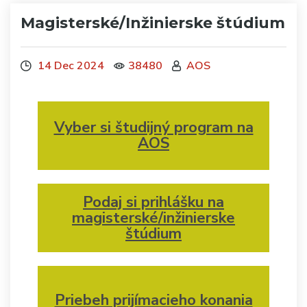
Magisterské/Inžinierske štúdium
14 Dec 2024
38480
AOS
Vyber si študijný program na
AOS
Podaj si prihlášku na
magisterské/inžinierske
štúdium
Priebeh prijímacieho konania