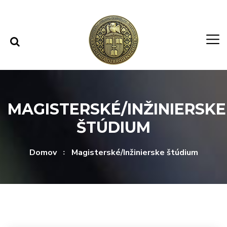
Rovno na obsah
Rovno na menu
MAGISTERSKÉ/INŽINIERSKE
ŠTÚDIUM
Domov
Magisterské/Inžinierske štúdium