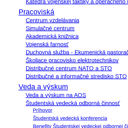
Katedra vojenskej taktiky a operačného
Pracoviská
Centrum vzdelávania
Simulačné centrum
Akademická knižnica
Vojenská farnosť
Duchovná služba - Ekumenická pastora
Školiace pracovisko elektrotechnikov
Distribučné centrum NATO a STO
Distribučné a informačné stredisko STO
Veda a výskum
Veda a výskum na AOS
Študentská vedecká odborná činnosť
Príhovor
Študentská vedecká konferencia
Benefity Študentskej vedeckej odbornej či