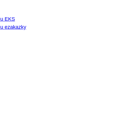
rmu EKS
mu ezakazky