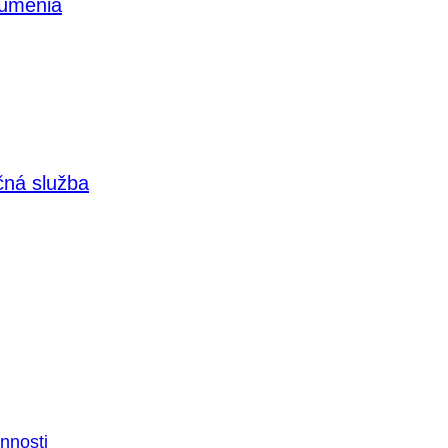
 umenia
čná služba
nnosti