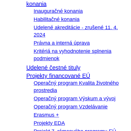
konania
Inauguračné konania
Habilitačné konania
Udelené akreditácie - zrušené 11. 4.
2024
Právna a interná úprava
Kritériá na vyhodnotenie splnenia
podmienok
Udelené čestné tituly
Projekty financované EÚ
Operačný program Kvalita životného
prostredia
Operačný program Výskum a vývoj
Operačný program Vzdelávanie
Erasmus +
Projekty EDA