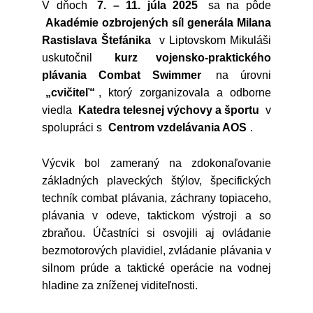
V dňoch
7. – 11. júla 2025
sa na pôde
Akadémie ozbrojených síl generála Milana
Rastislava Štefánika
v Liptovskom Mikuláši
uskutočnil
kurz vojensko-praktického
plávania Combat Swimmer
na úrovni
„cvičiteľ“
, ktorý zorganizovala a odborne
viedla
Katedra telesnej výchovy a športu
v
spolupráci s
Centrom vzdelávania AOS
.
Výcvik bol zameraný na zdokonaľovanie
základných plaveckých štýlov, špecifických
techník combat plávania, záchrany topiaceho,
plávania v odeve, taktickom výstroji a so
zbraňou. Účastníci si osvojili aj ovládanie
bezmotorových plavidiel, zvládanie plávania v
silnom prúde a taktické operácie na vodnej
hladine za zníženej viditeľnosti.