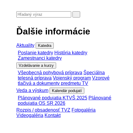
Ďalšie informácie
Aktuality
Katedra
Poslanie katedry
História katedry
Zamestnanci katedry
Vzdelávanie a kurzy
Všeobecná pohybová príprava
Špeciálna
telesná príprava
Vojenský program
Vzorové
tlačivá a dokumenty predmetu TV
Veda a výskum
Kalendár podujatí
Plánované podujatia KTVŠ 2025
Plánované
podujatia OS SR 2026
Rozpis / obsadenosť TVZ
Fotogaléria
Videogaléria
Kontakt