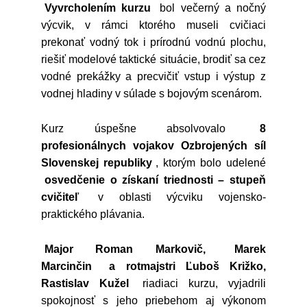
Vyvrcholením kurzu
bol večerný a nočný
výcvik, v rámci ktorého museli cvičiaci
prekonať vodný tok i prírodnú vodnú plochu,
riešiť modelové taktické situácie, brodiť sa cez
vodné prekážky a precvičiť vstup i výstup z
vodnej hladiny v súlade s bojovým scenárom.
Kurz úspešne absolvovalo
8
profesionálnych vojakov Ozbrojených síl
Slovenskej republiky
, ktorým bolo udelené
osvedčenie o získaní triednosti – stupeň
cvičiteľ
v oblasti výcviku vojensko-
praktického plávania.
Major Roman Markovič,
Marek
Marcinčin
a rotmajstri Ľuboš Križko,
Rastislav Kužel
riadiaci kurzu, vyjadrili
spokojnosť s jeho priebehom aj výkonom