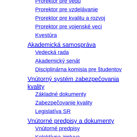
Prorektor pre vedu
Prorektor pre vzdelávanie
Prorektor pre kvalitu a rozvoj
Prorektor pre vojenské veci
Kvestúra
Akademická samospráva
Vedecká rada
Akademický senát
Disciplinárna komisia pre študentov
Vnútorný systém zabezpečovania
kvality
Základné dokumenty
Zabezpečovanie kvality
Legislatíva SR
Vnútorné predpisy a dokumenty
Vnútorné predpisy