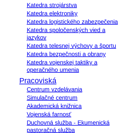
Katedra strojárstva
Katedra elektroniky
Katedra logistického zabezpečenia
Katedra spoločenských vied a
jazykov
Katedra telesnej výchovy a športu
Katedra bezpečnosti a obrany
Katedra vojenskej taktiky a
operačného umenia
Pracoviská
Centrum vzdelávania
Simulačné centrum
Akademická knižnica
Vojenská farnosť
Duchovná služba - Ekumenická
pastoračná služba